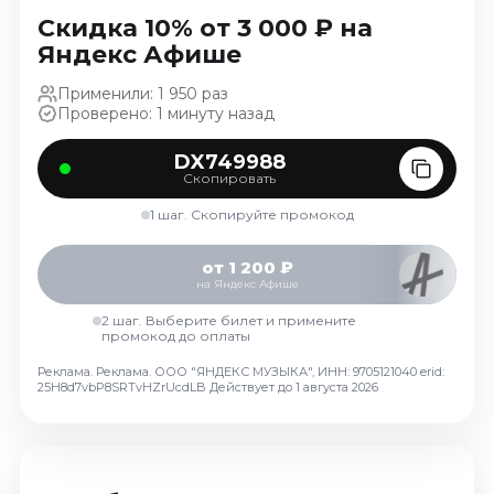
Ноябрь 2026
Скидка 10% от 3 000 ₽ на
Декабрь 2026
Яндекс Афише
Спорт
Применили: 1 950 раз
Проверено: 1 минуту назад
Август 2026
Сентябрь 2026
DX749988
Скопировать
Декабрь 2026
1 шаг. Скопируйте промокод
События
Август 2026
от 1 200 ₽
на Яндекс Афише
Сентябрь 2026
Октябрь 2026
2 шаг. Выберите билет и примените
промокод до оплаты
Ноябрь 2026
Реклама. Реклама. ООО "ЯНДЕКС МУЗЫКА", ИНН: 9705121040 erid:
Декабрь 2026
25H8d7vbP8SRTvHZrUcdLB
Действует до 1 августа 2026
Январь 2027
Площадки