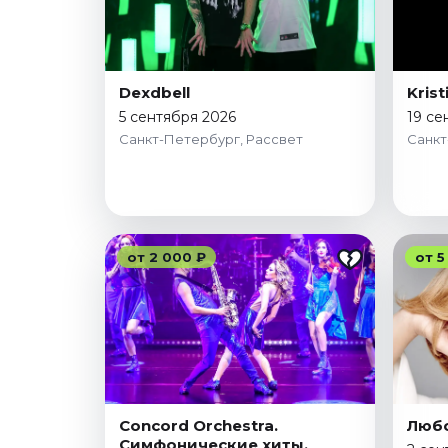
Dexdbell
Krist
5 сентября 2026
19 се
Санкт-Петербург, Рассвет
Санкт
от 2 000 ₽
от 5
Concord Orchestra.
Любо
Симфонические хиты.