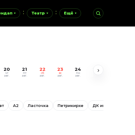
ендап
Театр
Ещё
20
21
22
23
24
25
26
27
›
чт
пт
сб
вс
пн
вт
ср
чт
авг.
авг.
авг.
авг.
авг.
авг.
авг.
авг.
вт
А2
Ласточка
Петрикирхе
ДК им. Ленсовета