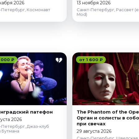
кабря 2026
13 ноября 2026
-Петербург, Космонавт
Санкт-Петербург, Рассвет (e
Mod)
 000 ₽
от 1 600 ₽
нградский патефон
The Phantom of the Ope
Орган и солисты в соб
густа 2026
при свечах
-Петербург, Джаз-клуб
 Бутмана
29 августа 2026
Санкт-Петербург, Шведская