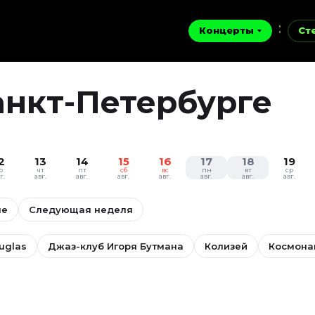
Концерты
Ст
анкт-Петербурге
2
13
14
15
16
17
18
19
р
чт
пт
сб
вс
пн
вт
ср
г.
авг.
авг.
авг.
авг.
авг.
авг.
авг.
ые
Следующая неделя
uglas
Джаз-клуб Игоря Бутмана
Колизей
Космона