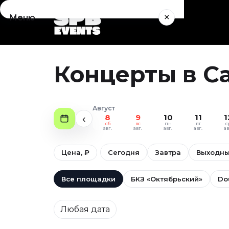
×
Меню
Концерты
Август 2026
Концерты в С
Сентябрь 2026
Октябрь 2026
Ноябрь 2026
Август
Декабрь 2026
8
9
10
11
1
‹
сб
вс
пн
вт
с
Январь 2027
авг.
авг.
авг.
авг.
ав
Театр
Цена, ₽
Сегодня
Завтра
Выходн
Август 2026
Сентябрь 2026
Все площадки
БКЗ «Октябрьский»
Do
Октябрь 2026
Дата
Ноябрь 2026
Любая дата
Декабрь 2026