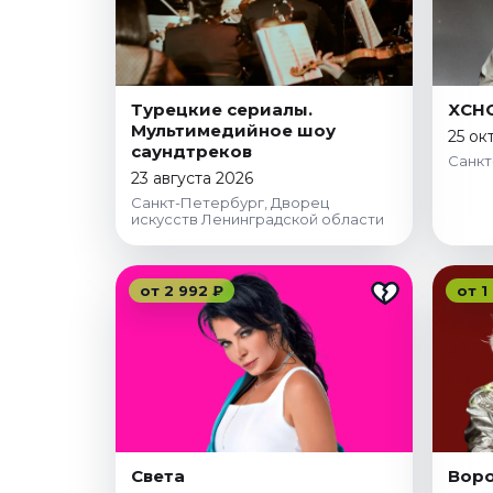
Ноябрь 2026
Декабрь 2026
Спорт
Турецкие сериалы.
XCH
Август 2026
Мультимедийное шоу
25 ок
Сентябрь 2026
саундтреков
Санкт
23 августа 2026
Декабрь 2026
Санкт-Петербург, Дворец
искусств Ленинградской области
События
Август 2026
Сентябрь 2026
от 2 992 ₽
от 1
Октябрь 2026
Ноябрь 2026
Декабрь 2026
Январь 2027
Площадки
Света
Вор