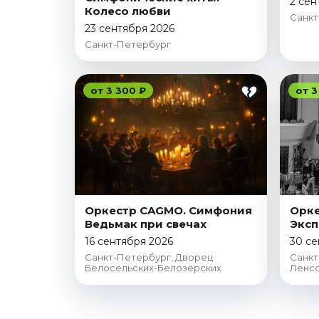
2 сен
Колесо любви
Санкт
23 сентября 2026
Санкт-Петербург
от 3 300 ₽
от 3
Оркестр CAGMO. Симфония
Орке
Ведьмак при свечах
Эксп
16 сентября 2026
30 се
Санкт-Петербург, Дворец
Санкт
Белосельских-Белозерских
Ленс