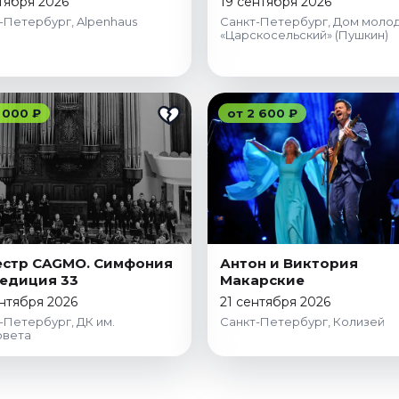
тября 2026
19 сентября 2026
-Петербург, Alpenhaus
Санкт-Петербург, Дом моло
«Царскосельский» (Пушкин)
 000 ₽
от 2 600 ₽
стр CAGMO. Симфония
Антон и Виктория
едиция 33
Макарские
нтября 2026
21 сентября 2026
-Петербург, ДК им.
Санкт-Петербург, Колизей
овета