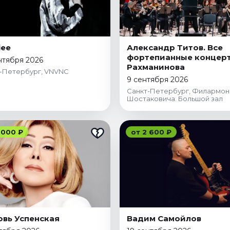
iee
Александр Титов. Все
фортепианные концер
нтября 2026
Рахманинова
-Петербург, VNVNC
9 сентября 2026
Санкт-Петербург, Филармон
Шостаковича. Большой зал
 000 ₽
от 2 600 ₽
вь Успенская
Вадим Самойлов