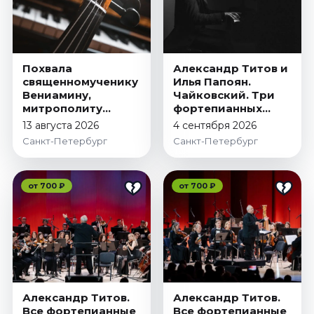
Январь 2027
Стендап
Август 2026
Похвала
Александр Титов и
Сентябрь 2026
священномученику
Илья Папоян.
Октябрь 2026
Вениамину,
Чайковский. Три
митрополиту
фортепианных
Ноябрь 2026
Петроградскому
концерта и
13 августа 2026
4 сентября 2026
Декабрь 2026
концертная
Санкт-Петербург
Санкт-Петербург
фантазия
Выставки
Август 2026
от 700 ₽
от 700 ₽
Декабрь 2026
Январь 2027
Экскурсии
Август 2026
Сентябрь 2026
Александр Титов.
Александр Титов.
Октябрь 2026
Все фортепианные
Все фортепианные