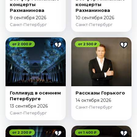
Ноябрь 2026
концерты
концерты
Рахманинова
Рахманинова
Декабрь 2026
9 сентября 2026
10 сентября 2026
Спорт
Санкт-Петербург
Санкт-Петербург
Август 2026
Сентябрь 2026
от 2 000 ₽
от 2 500 ₽
Декабрь 2026
События
Август 2026
Сентябрь 2026
Октябрь 2026
Голливуд в осеннем
Рассказы Горького
Ноябрь 2026
Петербурге
14 октября 2026
Декабрь 2026
13 сентября 2026
Санкт-Петербург
Январь 2027
Санкт-Петербург
Площадки
от 2 200 ₽
от 1 400 ₽