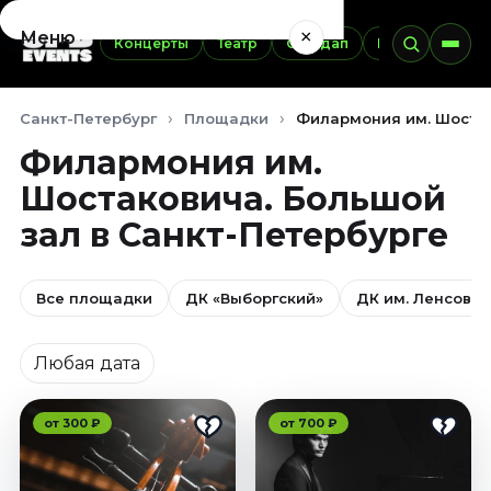
×
Меню
Концерты
Театр
Стендап
Выставки
Э
Концерты
Санкт-Петербург
Площадки
Филармония им. Шостак
Август 2026
Филармония им.
Сентябрь 2026
Шостаковича. Большой
Октябрь 2026
Ноябрь 2026
зал в Санкт-Петербурге
Декабрь 2026
Январь 2027
Все площадки
ДК «Выборгский»
ДК им. Ленсовет
Театр
Дата
Август 2026
Любая дата
Сентябрь 2026
Октябрь 2026
от 300 ₽
от 700 ₽
Ноябрь 2026
Декабрь 2026