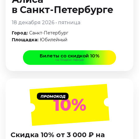
Январь 2027
в Санкт-Петербурге
Стендап
18 декабря 2026 • пятница
Август 2026
Город:
Санкт-Петербург
Сентябрь 2026
Площадка:
Юбилейный
Октябрь 2026
Ноябрь 2026
Билеты со скидкой 10%
Декабрь 2026
на Яндекс Афише
Выставки
Август 2026
Декабрь 2026
Январь 2027
ПРОМОКОД
10%
Экскурсии
Август 2026
Сентябрь 2026
Скидка 10% от 3 000 ₽ на
Октябрь 2026