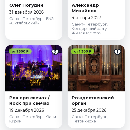
Олег Погудин
Александр
Михайлов
31 декабря 2026
4 января 2027
Санкт-Петербург, БКЗ
«Октябрьский»
Санкт-Петербург,
Концертный зал у
Финляндского
от 1 500 ₽
от 1 300 ₽
Рок при свечах /
Рождественский
Rock при свечах
орган
19 декабря 2026
25 декабря 2026
Санкт-Петербург, Яани
Санкт-Петербург,
Кирик
Петрикирхе