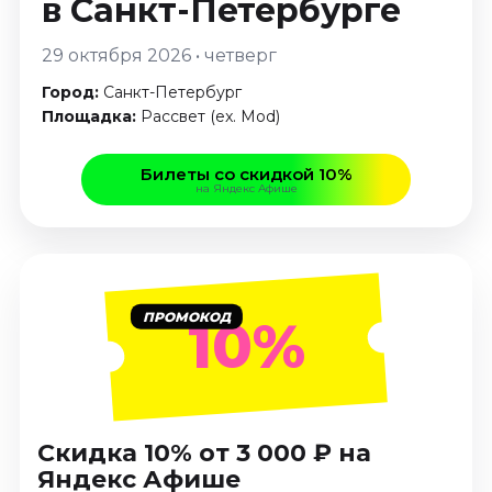
в Санкт-Петербурге
Январь 2027
Стендап
29 октября 2026 • четверг
Август 2026
Город:
Санкт-Петербург
Сентябрь 2026
Площадка:
Рассвет (ex. Mod)
Октябрь 2026
Билеты со скидкой 10%
Ноябрь 2026
на Яндекс Афише
Декабрь 2026
Выставки
Август 2026
Декабрь 2026
ПРОМОКОД
10%
Январь 2027
Экскурсии
Август 2026
Сентябрь 2026
Скидка 10% от 3 000 ₽ на
Яндекс Афише
Октябрь 2026