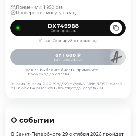
Ноябрь 2026
Применили: 1 950 раз
Декабрь 2026
Проверено: 1 минуту назад
Спорт
DX749988
Скопировать
Август 2026
1 шаг. Скопируйте промокод
Сентябрь 2026
Декабрь 2026
от 1 600 ₽
на Яндекс Афише
События
2 шаг. Выберите билет и примените
Август 2026
промокод до оплаты
Сентябрь 2026
Реклама. Реклама. ООО "ЯНДЕКС МУЗЫКА", ИНН: 9705121040 erid:
Октябрь 2026
25H8d7vbP8SRTvHZrUcdLB
Действует до 1 августа 2026
Ноябрь 2026
Декабрь 2026
Январь 2027
О событии
Площадки
В Санкт-Петербурге 29 октября 2026 пройдет