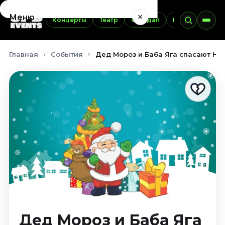
×
Меню
Концерты
Театр
Стендап
Выставки
Э
Концерты
Главная
События
Дед Мороз и Баба Яга спасают Нов
Август 2026
Сентябрь 2026
Октябрь 2026
Ноябрь 2026
Декабрь 2026
Январь 2027
Театр
Август 2026
Сентябрь 2026
Октябрь 2026
Ноябрь 2026
Декабрь 2026
Дед Мороз и Баба Яга