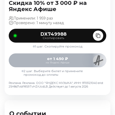
Скидка 10% от 3 000 ₽ на
Ноябрь 2026
Яндекс Афише
Декабрь 2026
Применили: 1 959 раз
Спорт
Проверено: 1 минуту назад
Август 2026
DX749988
Сентябрь 2026
Скопировать
Декабрь 2026
1 шаг. Скопируйте промокод
События
от 1 450 ₽
Август 2026
на Яндекс Афише
Сентябрь 2026
2 шаг. Выберите билет и примените
Октябрь 2026
промокод до оплаты
Ноябрь 2026
Реклама. Реклама. ООО "ЯНДЕКС МУЗЫКА", ИНН: 9705121040 erid:
25H8d7vbP8SRTvHZrUcdLB
Действует до 1 августа 2026
Декабрь 2026
Январь 2027
Площадки
О событии