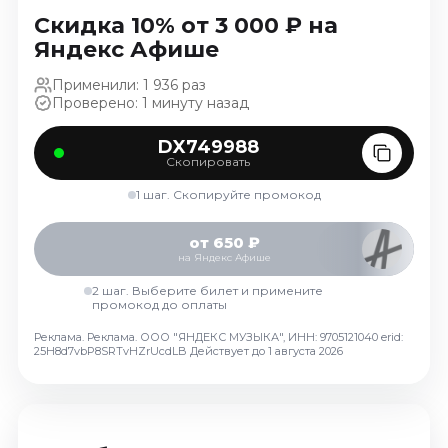
Ноябрь 2026
Скидка 10% от 3 000 ₽ на
Декабрь 2026
Яндекс Афише
Спорт
Применили: 1 936 раз
Проверено: 1 минуту назад
Август 2026
Сентябрь 2026
DX749988
Скопировать
Декабрь 2026
1 шаг. Скопируйте промокод
События
Август 2026
от 650 ₽
на Яндекс Афише
Сентябрь 2026
Октябрь 2026
2 шаг. Выберите билет и примените
промокод до оплаты
Ноябрь 2026
Реклама. Реклама. ООО "ЯНДЕКС МУЗЫКА", ИНН: 9705121040 erid:
Декабрь 2026
25H8d7vbP8SRTvHZrUcdLB
Действует до 1 августа 2026
Январь 2027
Площадки