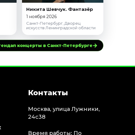
Никита Шевчук. Фантазёр
1 ноября 2026
Санкт-Петербург, Дворец
искусств Ленинградской области
→
тендап концерты в Санкт-Петербурге
Контакты
Москва, улица Лужники,
24с38
х
Время работы: По