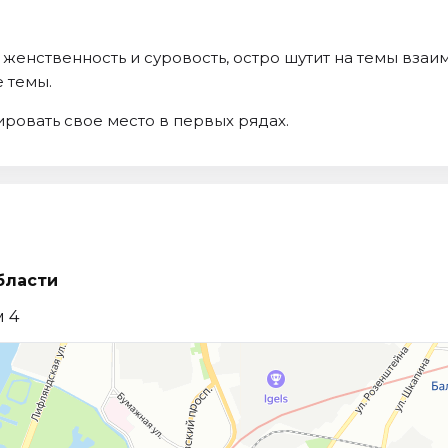
 женственность и суровость, остро шутит на темы вза
 темы.
ровать свое место в первых рядах.
бласти
м 4