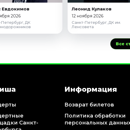
 Евдокимов
Леонид Кулаков
ября 2026
12 ноября 2026
-Петербург, ДК
Санкт-Петербург, ДК им.
знодорожников
Ленсовета
Все с
иша
Информация
церты
Возврат билетов
цертные
Политика обработки
щадки Санкт-
персональных данны
ербурга