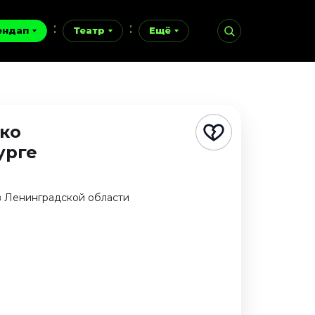
ендап
Театр
Ещё
ко
урге
в Ленинградской области