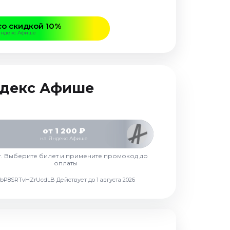
со скидкой 10%
Яндекс Афише
Яндекс Афише
от 1 200 ₽
на Яндекс Афише
г. Выберите билет и примените промокод до
оплаты
d7vbP8SRTvHZrUcdLB
Действует до 1 августа 2026