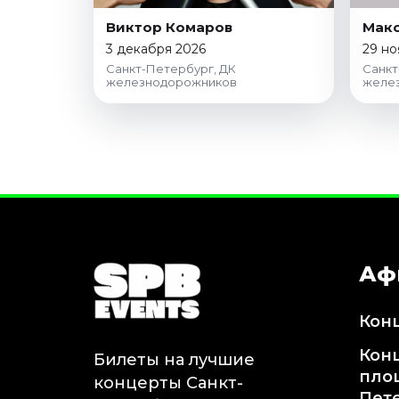
Виктор Комаров
Макс
3 декабря 2026
29 но
Санкт-Петербург, ДК
Санкт
железнодорожников
желе
Аф
Кон
Кон
Билеты на лучшие
пло
концерты Санкт-
Пет