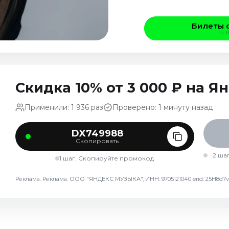
Билеты 
на 
Скидка 10% от 3 000 ₽ на 
Применили: 1 936 раз
Проверено: 1 минуту назад
DX749988
Скопировать
2 ша
1 шаг. Скопируйте промокод
Реклама. Реклама. ООО "ЯНДЕКС МУЗЫКА", ИНН: 9705121040 erid: 25H8