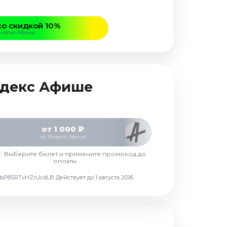
со скидкой 10%
Яндекс Афише
Яндекс Афише
от 1 000 ₽
на Яндекс Афише
г. Выберите билет и примените промокод до
оплаты
d7vbP8SRTvHZrUcdLB
Действует до 1 августа 2026