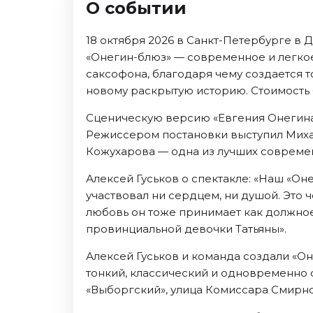
О событии
Ноябрь 2026
Декабрь 2026
18 октября 2026 в Санкт-Петербурге в 
Спорт
«Онегин-блюз» — современное и легкое
саксофона, благодаря чему создается 
Август 2026
новому раскрытую историю. Стоимость б
Сентябрь 2026
Декабрь 2026
Сценическую версию «Евгения Онегина»
Режиссером постановки выступил Михаил
События
Кожухарова — одна из лучших современ
Август 2026
Алексей Гуськов о спектакле: «Наш «Он
Сентябрь 2026
участвовал ни сердцем, ни душой. Это 
Октябрь 2026
любовь он тоже принимает как должное.
Ноябрь 2026
провинциальной девочки Татьяны».
Декабрь 2026
Январь 2027
Алексей Гуськов и команда создали «О
тонкий, классический и одновременно 
«Выборгский», улица Комиссара Смирнов
Площадки