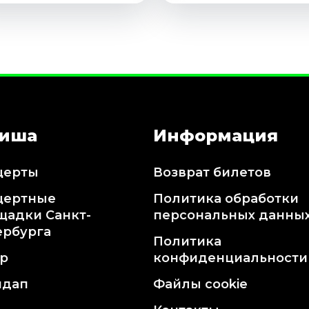
иша
Информация
церты
Возврат билетов
цертные
Политика обработки
щадки Санкт-
персональных данны
ербурга
Политика
тр
конфиденциальности
ндап
Файлы cookie