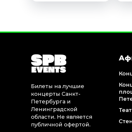
Аф
Кон
Кон
Билеты на лучшие
пло
концерты Санкт-
Пет
Петербурга и
Ленинградской
Теа
области. Не является
Сте
публичной офертой.