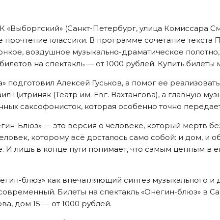
ДК «Выборгский» (Санкт-Петербург, улица Комиссара См
 прочтение классики. В программе сочетание текста П
тонкое, воздушное музыкально-драматическое полотно,
илетов на спектакль — от 1000 рублей. Купить билеты
 подготовил Алексей Гуськов, а помог ее реализова
 Цитриняк (Театр им. Евг. Вахтангова), а главную му
ных саксофонисток, которая особенно точно передае
егин-Блюз» — это версия о человеке, который мертв бе
человек, которому всё досталось само собой: и дом, и
 И лишь в конце пути понимает, что самым ценным в е
негин-блюз» как впечатляющий синтез музыкального и 
современный. Билеты на спектакль «Онегин-блюз» в Са
а, дом 15 — от 1000 рублей.