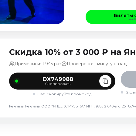
Билеты 
на 
Скидка 10% от 3 000 ₽ на 
Применили: 1 945 раз
Проверено: 1 минуту назад
DX749988
Скопировать
2 ша
1 шаг. Скопируйте промокод
Реклама. Реклама. ООО "ЯНДЕКС МУЗЫКА", ИНН: 9705121040 erid: 25H8