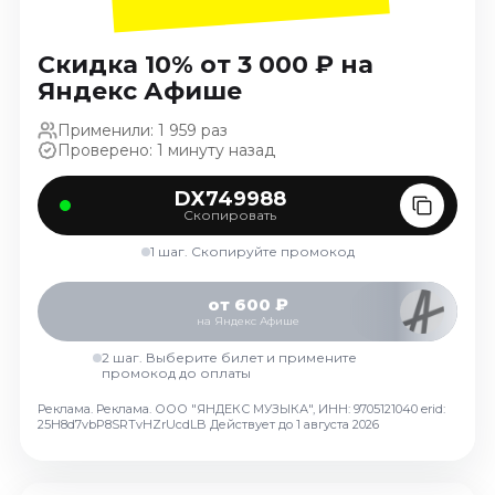
Ноябрь 2026
Декабрь 2026
Скидка 10% от 3 000 ₽ на
Спорт
Яндекс Афише
Август 2026
Применили: 1 959 раз
Проверено: 1 минуту назад
Сентябрь 2026
Декабрь 2026
DX749988
Скопировать
События
1 шаг. Скопируйте промокод
Август 2026
Сентябрь 2026
от 600 ₽
Октябрь 2026
на Яндекс Афише
Ноябрь 2026
2 шаг. Выберите билет и примените
промокод до оплаты
Декабрь 2026
Январь 2027
Реклама. Реклама. ООО "ЯНДЕКС МУЗЫКА", ИНН: 9705121040 erid:
25H8d7vbP8SRTvHZrUcdLB
Действует до 1 августа 2026
Площадки