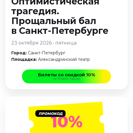
Оптимистическая
Январь 2027
трагедия.
Стендап
Прощальный бал
Август 2026
в Санкт-Петербурге
Сентябрь 2026
Октябрь 2026
23 октября 2026 • пятница
Ноябрь 2026
Город:
Санкт-Петербург
Декабрь 2026
Площадка:
Александринский театр
Выставки
Билеты со скидкой 10%
Август 2026
на Яндекс Афише
Декабрь 2026
Январь 2027
Экскурсии
Август 2026
ПРОМОКОД
10%
Сентябрь 2026
Октябрь 2026