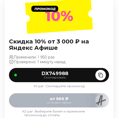
Ноябрь 2026
ПРОМОКОД
10%
Декабрь 2026
Спорт
Август 2026
Сентябрь 2026
Скидка 10% от 3 000 ₽ на
Декабрь 2026
Яндекс Афише
События
Применили: 1 950 раз
Проверено: 1 минуту назад
Август 2026
Сентябрь 2026
DX749988
Октябрь 2026
Скопировать
Ноябрь 2026
1 шаг. Скопируйте промокод
Декабрь 2026
Январь 2027
от 500 ₽
на Яндекс Афише
2 шаг. Выберите билет и примените
Площадки
промокод до оплаты