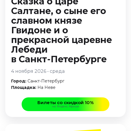
Сказка о царе
Январь 2027
Салтане, о сыне его
Стендап
славном князе
Август 2026
Гвидоне и о
Сентябрь 2026
прекрасной царевне
Октябрь 2026
Ноябрь 2026
Лебеди
Декабрь 2026
в Санкт-Петербурге
Выставки
4 ноября 2026 • среда
Август 2026
Город:
Санкт-Петербург
Декабрь 2026
Площадка:
На Неве
Январь 2027
Экскурсии
Билеты со скидкой 10%
на Яндекс Афише
Август 2026
Сентябрь 2026
Октябрь 2026