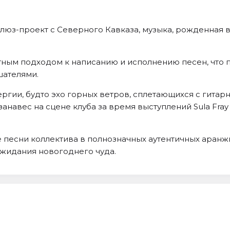
блюз-проект с Северного Кавказа, музыка, рожденная в
тным подходом к написанию и исполнению песен, что 
шателями.
ергии, будто эхо горных ветров, сплетающихся с гит
навес на сцене клуба за время выступлений Sula Fray
е песни коллектива в полнозначных аутентичных аранж
 ожидания новогоднего чуда.