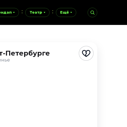
ендап
Театр
Ещё
т-Петербурге
енье