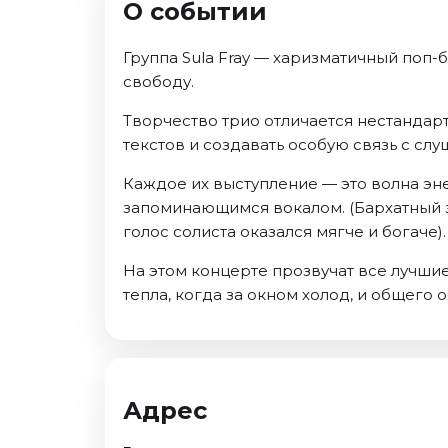
О событии
Ноябрь 2026
Декабрь 2026
Группа Sula Fray — харизматичный поп-
Спорт
свободу.
Август 2026
Творчество трио отличается нестандар
Сентябрь 2026
текстов и создавать особую связь с слу
Декабрь 2026
Каждое их выступление — это волна эн
События
запоминающимся вокалом. (Бархатный за
голос солиста оказался мягче и богаче).
Август 2026
Сентябрь 2026
На этом концерте прозвучат все лучши
Октябрь 2026
тепла, когда за окном холод, и общего
Ноябрь 2026
Декабрь 2026
Январь 2027
Адрес
Площадки