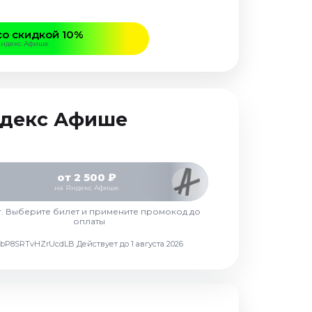
со скидкой 10%
Яндекс Афише
Яндекс Афише
от 2 500 ₽
на Яндекс Афише
г. Выберите билет и примените промокод до
оплаты
d7vbP8SRTvHZrUcdLB
Действует до 1 августа 2026