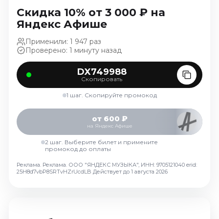
Ноябрь 2026
Скидка 10% от 3 000 ₽ на
Декабрь 2026
Яндекс Афише
Спорт
Применили: 1 947 раз
Проверено: 1 минуту назад
Август 2026
Сентябрь 2026
DX749988
Скопировать
Декабрь 2026
1 шаг. Скопируйте промокод
События
Август 2026
от 600 ₽
на Яндекс Афише
Сентябрь 2026
Октябрь 2026
2 шаг. Выберите билет и примените
промокод до оплаты
Ноябрь 2026
Реклама. Реклама. ООО "ЯНДЕКС МУЗЫКА", ИНН: 9705121040 erid:
Декабрь 2026
25H8d7vbP8SRTvHZrUcdLB
Действует до 1 августа 2026
Январь 2027
Площадки