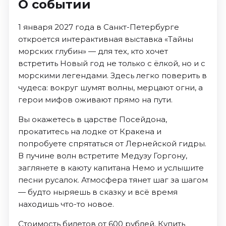
О событии
1 января 2027 года в Санкт-Петербурге
откроется интерактивная выставка «Тайны
морских глубин» — для тех, кто хочет
встретить Новый год не только с ёлкой, но и с
морскими легендами. Здесь легко поверить в
чудеса: вокруг шумят волны, мерцают огни, а
герои мифов оживают прямо на пути.
Вы окажетесь в царстве Посейдона,
прокатитесь на лодке от Кракена и
попробуете спрятаться от Лернейской гидры.
В пучине волн встретите Медузу Горгону,
заглянете в каюту капитана Немо и услышите
песни русалок. Атмосфера тянет шаг за шагом
— будто ныряешь в сказку и всё время
находишь что-то новое.
Стоимость билетов от 600 рублей. Купить