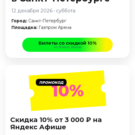
Январь 2027
12 декабря 2026 • суббота
Стендап
Город:
Санкт-Петербург
Август 2026
Площадка:
Газпром Арена
Сентябрь 2026
Октябрь 2026
Билеты со скидкой 10%
Ноябрь 2026
на Яндекс Афише
Декабрь 2026
Выставки
Август 2026
ПРОМОКОД
10%
Декабрь 2026
Январь 2027
Экскурсии
Август 2026
Скидка 10% от 3 000 ₽ на
Сентябрь 2026
Яндекс Афише
Октябрь 2026