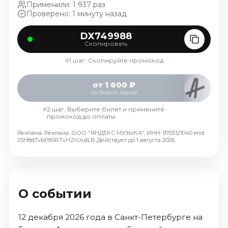
Применили: 1 937 раз
Ноябрь 2026
Проверено: 1 минуту назад
Декабрь 2026
DX749988
Спорт
Скопировать
Август 2026
1 шаг. Скопируйте промокод
Сентябрь 2026
Декабрь 2026
от 1 600 ₽
на Яндекс Афише
События
2 шаг. Выберите билет и примените
промокод до оплаты
Август 2026
Сентябрь 2026
Реклама. Реклама. ООО "ЯНДЕКС МУЗЫКА", ИНН: 9705121040 erid:
25H8d7vbP8SRTvHZrUcdLB
Действует до 1 августа 2026
Октябрь 2026
Ноябрь 2026
Декабрь 2026
Январь 2027
О событии
12 декабря 2026 года в Санкт-Петербурге на
Площадки