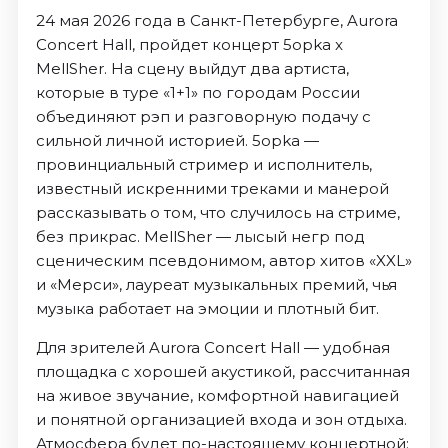
24 мая 2026 года в Санкт-Петербурге, Aurora
Concert Hall, пройдет концерт 5opka x
MellSher. На сцену выйдут два артиста,
которые в туре «1+1» по городам России
объединяют рэп и разговорную подачу с
сильной личной историей. 5opka —
провинциальный стример и исполнитель,
известный искренними треками и манерой
рассказывать о том, что случилось на стриме,
без прикрас. MellSher — лысый негр под
сценическим псевдонимом, автор хитов «XXL»
и «Мерси», лауреат музыкальных премий, чья
музыка работает на эмоции и плотный бит.
Для зрителей Aurora Concert Hall — удобная
площадка с хорошей акустикой, рассчитанная
на живое звучание, комфортной навигацией
и понятной организацией входа и зон отдыха.
Атмосфера будет по-настоящему концертной: