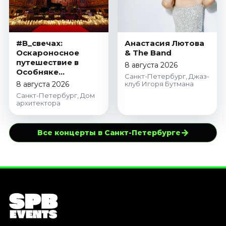
#В_свечах:
Анастасия Лютова
Оскароносное
& The Band
путешествие в
8 августа 2026
Особняке
Санкт-Петербург, Джаз-
Половцова
8 августа 2026
клуб Игоря Бутмана
Санкт-Петербург, Дом
архитектора
→
Все концерты в Санкт-Петербурге