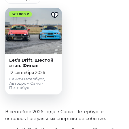
Январь 2027
Стендап
от 1 000 ₽
Август 2026
Сентябрь 2026
Октябрь 2026
Ноябрь 2026
Декабрь 2026
Let’s Drift. Шестой
Выставки
этап. Финал
12 сентября 2026
Август 2026
Санкт-Петербург,
Декабрь 2026
Автодром Санкт-
Петербург
Январь 2027
Экскурсии
Август 2026
В сентябре 2026 года в Санкт-Петербурге
Сентябрь 2026
осталось 1 актуальных спортивное событие.
Октябрь 2026