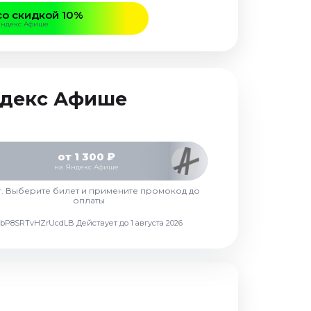
со скидкой 10%
Яндекс Афише
Яндекс Афише
от 1 300 ₽
на Яндекс Афише
г. Выберите билет и примените промокод до
оплаты
d7vbP8SRTvHZrUcdLB
Действует до 1 августа 2026