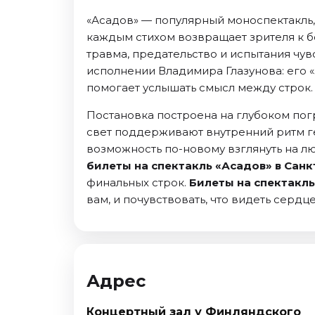
Ноябрь 2026
«Асадов» — популярный моноспектакль,
Декабрь 2026
каждым стихом возвращает зрителя к б
Спорт
травма, предательство и испытания чувс
исполнении Владимира Глазунова: его «
Август 2026
помогает услышать смысл между строк.
Сентябрь 2026
Декабрь 2026
Постановка построена на глубоком пог
свет поддерживают внутренний ритм гер
События
возможность по-новому взглянуть на лю
билеты на спектакль «Асадов» в Сан
Август 2026
финальных строк.
Билеты на спектакль
Сентябрь 2026
вам, и почувствовать, что видеть серд
Октябрь 2026
Ноябрь 2026
Декабрь 2026
Январь 2027
Адрес
Площадки
Концертный зал у Финляндского