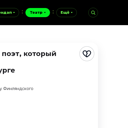
ендап
Театр
Ещё
 поэт, который
урге
 у Финляндского