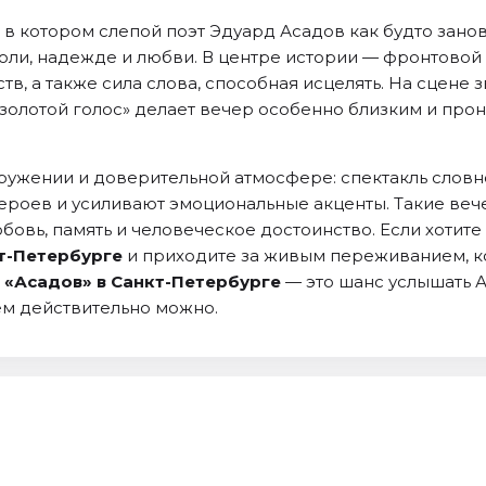
 в котором слепой поэт Эдуард Асадов как будто зано
оли, надежде и любви. В центре истории — фронтовой
тв, а также сила слова, способная исцелять. На сцене
золотой голос» делает вечер особенно близким и прон
ружении и доверительной атмосфере: спектакль словно
оев и усиливают эмоциональные акценты. Такие вечера
бовь, память и человеческое достоинство. Если хотите
кт-Петербурге
и приходите за живым переживанием, ко
 «Асадов» в Санкт-Петербурге
— это шанс услышать А
цем действительно можно.