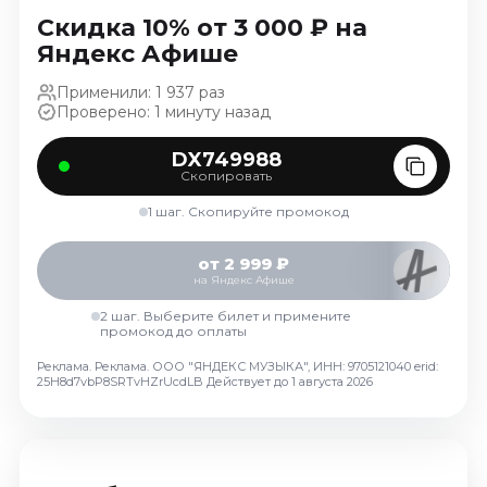
Ноябрь 2026
Скидка 10% от 3 000 ₽ на
Декабрь 2026
Яндекс Афише
Спорт
Применили: 1 937 раз
Проверено: 1 минуту назад
Август 2026
Сентябрь 2026
DX749988
Скопировать
Декабрь 2026
1 шаг. Скопируйте промокод
События
Август 2026
от 2 999 ₽
на Яндекс Афише
Сентябрь 2026
Октябрь 2026
2 шаг. Выберите билет и примените
промокод до оплаты
Ноябрь 2026
Реклама. Реклама. ООО "ЯНДЕКС МУЗЫКА", ИНН: 9705121040 erid:
Декабрь 2026
25H8d7vbP8SRTvHZrUcdLB
Действует до 1 августа 2026
Январь 2027
Площадки