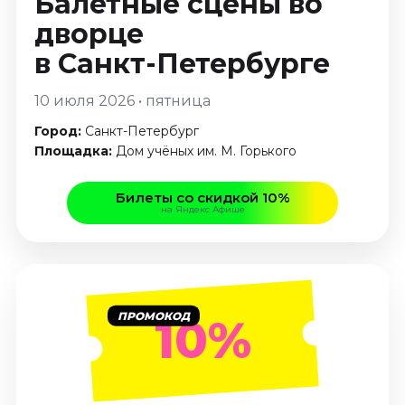
Балетные сцены во
Январь 2027
дворце
Стендап
в Санкт-Петербурге
Август 2026
Сентябрь 2026
10 июля 2026 • пятница
Октябрь 2026
Город:
Санкт-Петербург
Ноябрь 2026
Площадка:
Дом учёных им. М. Горького
Декабрь 2026
Билеты со скидкой 10%
Выставки
на Яндекс Афише
Август 2026
Декабрь 2026
Январь 2027
Экскурсии
ПРОМОКОД
10%
Август 2026
Сентябрь 2026
Октябрь 2026