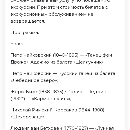
сможем оказать вам услугу по посещению
экскурсии. При этом стоимость билетов с
экскурсионным обслуживанием не
возвращается.
Программа:
Балет:
Пётр Чайковский (1840–1893) — «Танец феи
Драже», Адажио из балета «Щелкунчик»;
Пётр Чайковский — Русский танец из балета
«Лебединое озеро»;
Жорж Бизе (1838–1875) / Родион Щедрин
(1932*) — «Кармен-сюита»;
Николай Римский-Корсаков (1844–1908) —
«Шехерезада»;
Людвиг ван Бетховен (1770–1827) — «Лунная