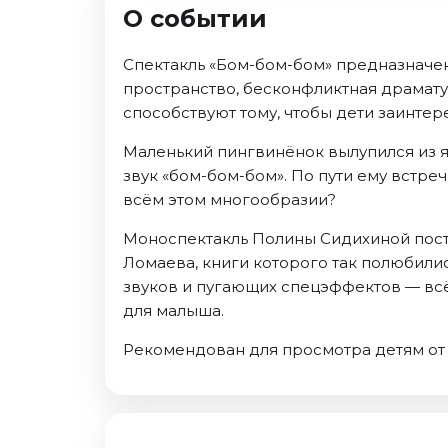
Ноябрь 2026
О событии
Декабрь 2026
Спектакль «Бом-бом-бом» предназначен
Спорт
пространство, бесконфликтная драмату
Август 2026
способствуют тому, чтобы дети заинте
Сентябрь 2026
Маленький пингвинёнок вылупился из яй
Декабрь 2026
звук «бом-бом-бом». По пути ему встр
всём этом многообразии?
События
Август 2026
Моноспектакль Полины Сидихиной поста
Сентябрь 2026
Ломаева, книги которого так полюбили
звуков и пугающих спецэффектов — всё
Октябрь 2026
для малыша.
Ноябрь 2026
Декабрь 2026
Рекомендован для просмотра детям от 
Январь 2027
Площадки