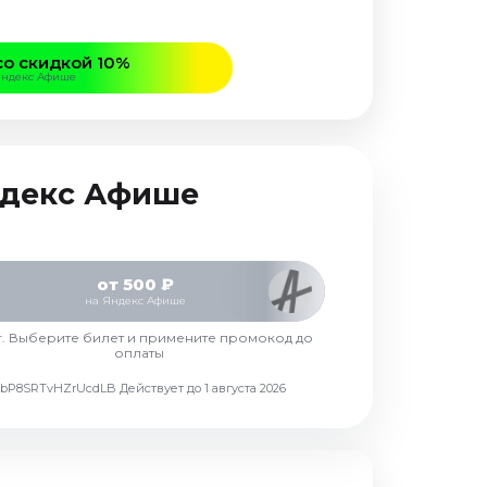
со скидкой 10%
Яндекс Афише
Яндекс Афише
от 500 ₽
на Яндекс Афише
г. Выберите билет и примените промокод до
оплаты
d7vbP8SRTvHZrUcdLB
Действует до 1 августа 2026