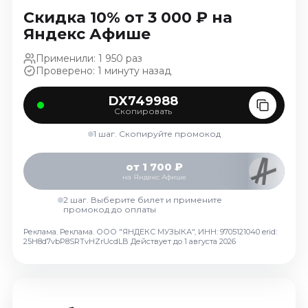
Ноябрь 2026
Скидка 10% от 3 000 ₽ на
Декабрь 2026
Яндекс Афише
Спорт
Применили: 1 950 раз
Проверено: 1 минуту назад
Август 2026
Сентябрь 2026
DX749988
Скопировать
Декабрь 2026
1 шаг. Скопируйте промокод
События
Август 2026
от 1 700 ₽
на Яндекс Афише
Сентябрь 2026
Октябрь 2026
2 шаг. Выберите билет и примените
промокод до оплаты
Ноябрь 2026
Реклама. Реклама. ООО "ЯНДЕКС МУЗЫКА", ИНН: 9705121040 erid:
Декабрь 2026
25H8d7vbP8SRTvHZrUcdLB
Действует до 1 августа 2026
Январь 2027
Площадки