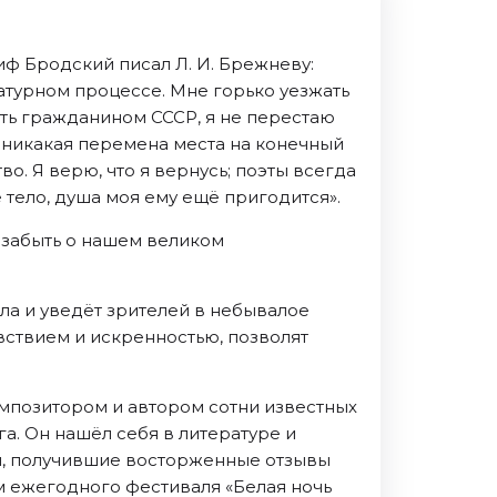
иф Бродский писал Л. И. Брежневу:
ратурном процессе. Мне горько уезжать
быть гражданином СССР, я не перестаю
 и никакая перемена места на конечный
о. Я верю, что я вернусь; поэты всегда
 тело, душа моя ему ещё пригодится».
т забыть о нашем великом
ла и уведёт зрителей в небывалое
увствием и искренностью, позволят
омпозитором и автором сотни известных
а. Он нашёл себя в литературе и
ги, получившие восторженные отзывы
ом ежегодного фестиваля «Белая ночь