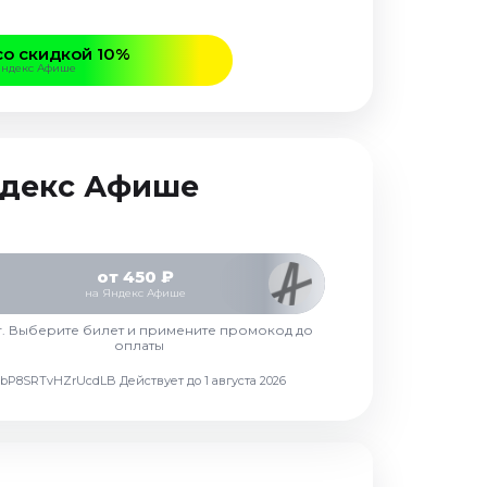
со скидкой 10%
Яндекс Афише
Яндекс Афише
от 450 ₽
на Яндекс Афише
г. Выберите билет и примените промокод до
оплаты
d7vbP8SRTvHZrUcdLB
Действует до 1 августа 2026