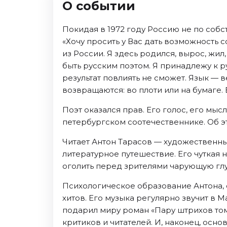
О событии
Ноябрь 2026
Декабрь 2026
Покидая в 1972 году Россию не по соб
Спорт
«Хочу просить у Вас дать возможность 
из России. Я здесь родился, вырос, жил
Август 2026
быть русским поэтом. Я принадлежу к р
Сентябрь 2026
результат повлиять не сможет. Язык — в
Декабрь 2026
возвращаются: во плоти или на бумаге.
События
Поэт оказался прав. Его голос, его мыс
Август 2026
петербургском соотечественнике. Об э
Сентябрь 2026
Читает Антон Тарасов — художественный
Октябрь 2026
литературное путешествие. Его чуткая 
Ноябрь 2026
оголить перед зрителями чарующую глу
Декабрь 2026
Психологическое образование Антона, 
Январь 2027
хитов. Его музыка регулярно звучит в 
подарил миру роман «Пару штрихов том
Площадки
критиков и читателей. И, наконец, осн