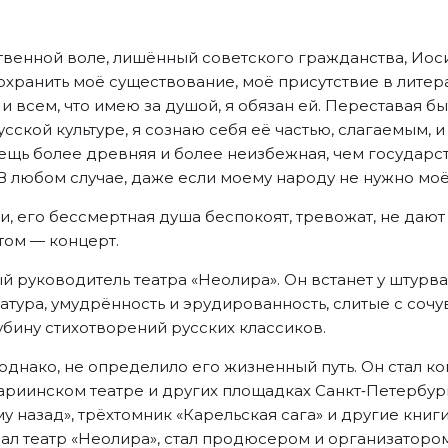
ственной воле, лишённый советского гражданства, Иос
сохранить моё существование, моё присутствие в лите
, и всем, что имею за душой, я обязан ей. Переставая 
усской культуре, я сознаю себя её частью, слагаемым,
ещь более древняя и более неизбежная, чем государств
 В любом случае, даже если моему народу не нужно моё
ли, его бессмертная душа беспокоят, тревожат, не даю
том — концерт.
 руководитель театра «Неолира». Он встанет у штурва
натура, умудрённость и эрудированность, слитые с соч
бину стихотворений русских классиков.
однако, не определило его жизненный путь. Он стал к
Мариинском театре и других площадках Санкт‑Петербург
у назад», трёхтомник «Карельская сага» и другие кни
овал театр «Неолира», стал продюсером и организатор