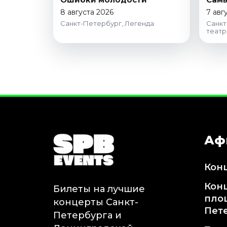
8 августа 2026
7 авг
Санкт-Петербург, Легенда
Санкт
театр
Аф
Кон
Кон
Билеты на лучшие
пло
концерты Санкт-
Пет
Петербурга и