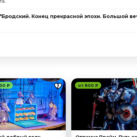
та.
"Бродский. Конец прекрасной эпохи. Большой ве
00 ₽
от 800 ₽
й добрый волк
Оптимус Прайм. Путь г