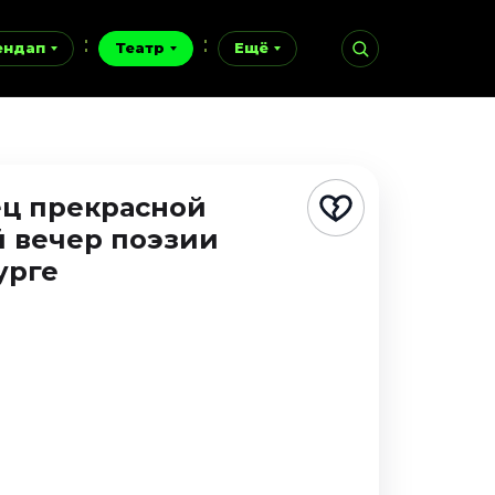
ендап
Театр
Ещё
ец прекрасной
й вечер поэзии
урге