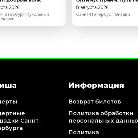
уста 2026
8 августа 2026
-Петербург, Кукольный
Санкт-Петербург, Визави
 сказки
иша
Информация
церты
Возврат билетов
цертные
Политика обработки
щадки Санкт-
персональных данны
ербурга
Политика