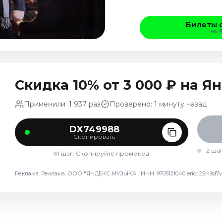
Билеты 
на 
Скидка 10% от 3 000 ₽ на 
Применили: 1 937 раз
Проверено: 1 минуту назад
DX749988
Скопировать
2 ша
1 шаг. Скопируйте промокод
Реклама. Реклама. ООО "ЯНДЕКС МУЗЫКА", ИНН: 9705121040 erid: 25H8