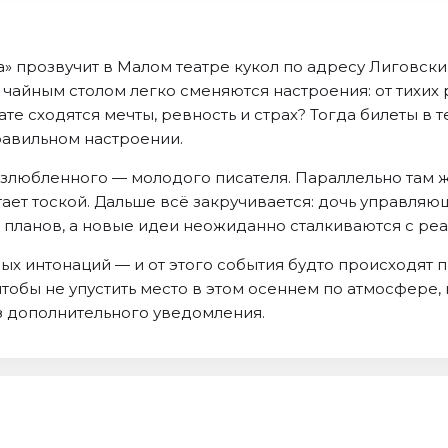
» прозвучит в Малом театре кукол по адресу Лиговский п
 чайным столом легко сменяются настроения: от тихих
ате сходятся мечты, ревность и страх? Тогда билеты в
равильном настроении.
любленного — молодого писателя. Параллельно там жив
ет тоской. Дальше всё закручивается: дочь управляющ
 планов, а новые идеи неожиданно сталкиваются с реа
ных интонаций — и от этого события будто происходят п
тобы не упустить место в этом осеннем по атмосфере, 
 дополнительного уведомления.