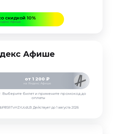
со скидкой 10%
Яндекс Афише
Яндекс Афише
от 1 200 ₽
на Яндекс Афише
г. Выберите билет и примените промокод до
оплаты
d7vbP8SRTvHZrUcdLB
Действует до 1 августа 2026