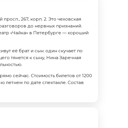
росп., 267, корп. 2. Это чеховская
 разговоров до нервных признаний.
 театр «Чайка» в Петербурге — хороший
ут её брат и сын: один скучает по
его тянется к сыну, Нина Заречная
льностью.
рямо сейчас. Стоимость билетов от 1200
но летнем по дате спектакле. Состав