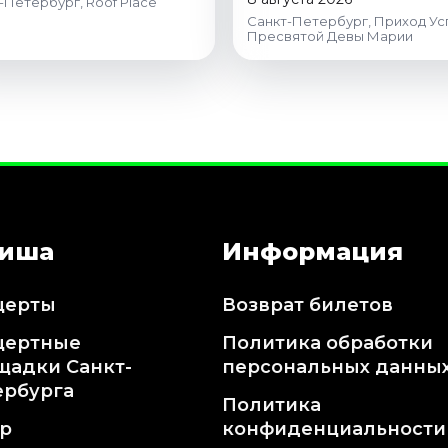
-Петербург, Roof Place
Санкт-Петербург, Приход Ус
Пресвятой Девы Марии
иша
Информация
церты
Возврат билетов
цертные
Политика обработки
щадки Санкт-
персональных данны
ербурга
Политика
тр
конфиденциальности