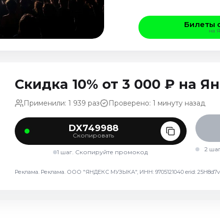
Билеты 
на 
Скидка 10% от 3 000 ₽ на 
Применили: 1 939 раз
Проверено: 1 минуту назад
DX749988
Скопировать
2 ша
1 шаг. Скопируйте промокод
Реклама. Реклама. ООО "ЯНДЕКС МУЗЫКА", ИНН: 9705121040 erid: 25H8