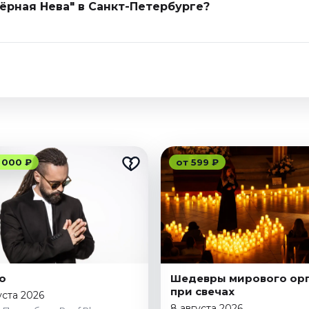
ёрная Нева" в Санкт-Петербурге?
 000 ₽
от 599 ₽
to
Шедевры мирового ор
при свечах
уста 2026
8 августа 2026