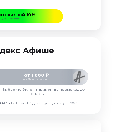
со скидкой 10%
Яндекс Афише
Яндекс Афише
от 1 000 ₽
на Яндекс Афише
г. Выберите билет и примените промокод до
оплаты
d7vbP8SRTvHZrUcdLB
Действует до 1 августа 2026