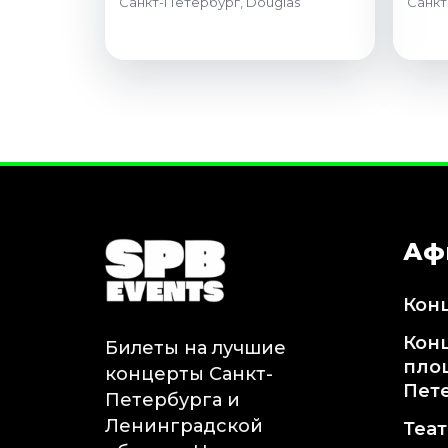
Санкт-Петербург, Douglas
Санкт
Аф
Кон
Кон
Билеты на лучшие
пло
концерты Санкт-
Пет
Петербурга и
Ленинградской
Теа