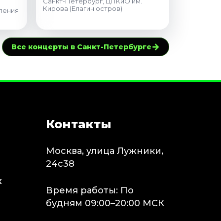
Санкт-Петербург, ЦПКиО им.
Кирова (Елагин остров)
пения
→
Все концерты в Санкт-Петербурге
Контакты
Москва, улица Лужники,
24с38
х
Время работы: По
будням 09:00–20:00 МСК