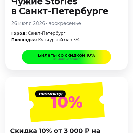
Чужие Stories
Январь 2027
в Санкт-Петербурге
Стендап
26 июля 2026 • воскресенье
Август 2026
Сентябрь 2026
Город:
Санкт-Петербург
Октябрь 2026
Площадка:
Культурный бар 3/4
Ноябрь 2026
Декабрь 2026
Билеты со скидкой 10%
на Яндекс Афише
Выставки
Август 2026
Декабрь 2026
Январь 2027
ПРОМОКОД
10%
Экскурсии
Август 2026
Сентябрь 2026
Октябрь 2026
Скидка 10% от 3 000 ₽ на