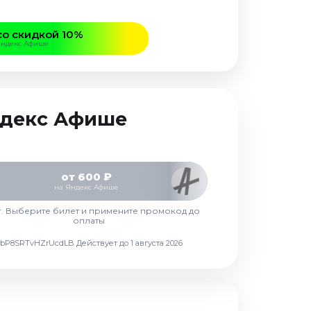
со скидкой 10%
Яндекс Афише
Яндекс Афише
от 600 ₽
на Яндекс Афише
г. Выберите билет и примените промокод до
оплаты
d7vbP8SRTvHZrUcdLB
Действует до 1 августа 2026