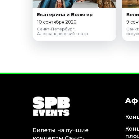
Екатерина и Вольтер
Вели
10 сентября 2026
9 сен
Санкт-Петербург,
Санкт
Александринский театр
искус
Аф
Кон
Кон
Билеты на лучшие
пло
концерты Санкт-