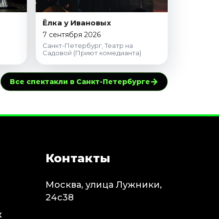
Ёлка у Ивановых
7 сентября 2026
Санкт-Петербург, Театр на
Садовой (Приют комедианта)
→
Все спектакли в Санкт-Петербурге
Контакты
Москва, улица Лужники,
24с38
х