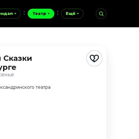
ендап
Театр
Ещё
 Сказки
урге
есенье
ександринского театра