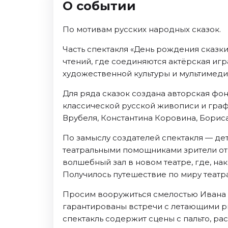
О событии
Ноябрь 2026
Декабрь 2026
По мотивам русских народных сказок.
Спорт
Часть спектакля «День рождения сказк
Август 2026
чтений, где соединяются актёрская иг
Сентябрь 2026
художественной культуры и мультимеди
Декабрь 2026
Для ряда сказок создана авторская фо
События
классической русской живописи и графи
Врубеля, Константина Коровина, Бориса
Август 2026
Сентябрь 2026
По замыслу создателей спектакля — дет
Октябрь 2026
театральными помощниками зрители отп
Ноябрь 2026
волшебный зал в новом театре, где, на
Декабрь 2026
Получилось путешествие по миру театра
Январь 2027
Просим вооружиться смелостью Ивана 
гарантированы встречи с летающими р
Площадки
спектакль содержит сцены с пальто, ра