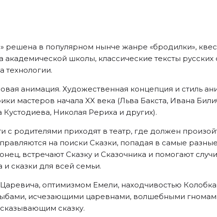
и» решена в популярном нынче жанре «бродилки», квес
ра академической школы, классические тексты русских
а технологии.
новая анимация. Художественная концепция и стиль ан
ки мастеров начала XX века (Льва Бакста, Ивана Били
 Кустодиева, Николая Рериха и других).
и с родителями приходят в театр, где должен произой
равляются на поиски Сказки, попадая в самые разные 
конец, встречают Сказку и Сказочника и помогают слу
 и сказки для всей семьи.
Царевича, оптимизмом Емели, находчивостью Колобка
ыбами, исчезающими царевнами, волшебными гномами 
ссказывающим сказку.