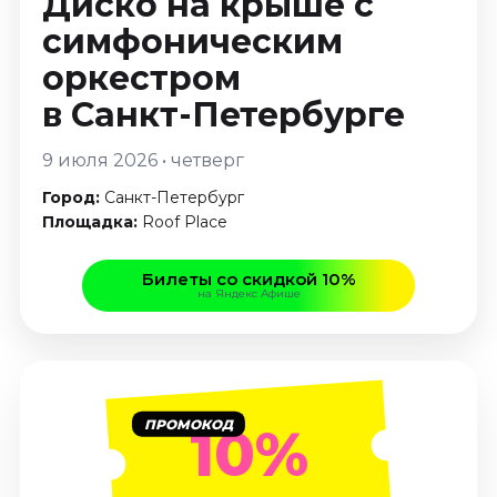
Диско на крыше с
Январь 2027
симфоническим
Стендап
оркестром
Август 2026
в Санкт-Петербурге
Сентябрь 2026
Октябрь 2026
9 июля 2026 • четверг
Ноябрь 2026
Город:
Санкт-Петербург
Декабрь 2026
Площадка:
Roof Place
Выставки
Билеты со скидкой 10%
Август 2026
на Яндекс Афише
Декабрь 2026
Январь 2027
Экскурсии
Август 2026
ПРОМОКОД
10%
Сентябрь 2026
Октябрь 2026