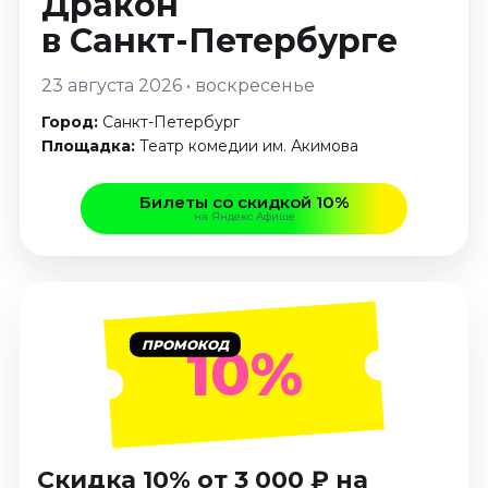
Дракон
Январь 2027
в Санкт-Петербурге
Стендап
23 августа 2026 • воскресенье
Август 2026
Сентябрь 2026
Город:
Санкт-Петербург
Октябрь 2026
Площадка:
Театр комедии им. Акимова
Ноябрь 2026
Декабрь 2026
Билеты со скидкой 10%
на Яндекс Афише
Выставки
Август 2026
Декабрь 2026
Январь 2027
ПРОМОКОД
10%
Экскурсии
Август 2026
Сентябрь 2026
Октябрь 2026
Скидка 10% от 3 000 ₽ на