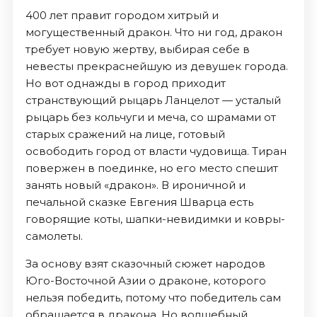
400 лет правит городом хитрый и
могущественный дракон. Что ни год, дракон
требует новую жертву, выбирая себе в
невесты прекраснейшую из девушек города.
Но вот однажды в город приходит
странствующий рыцарь Ланцелот — усталый
рыцарь без кольчуги и меча, со шрамами от
старых сражений на лице, готовый
освободить город от власти чудовища. Тиран
повержен в поединке, но его место спешит
занять новый «дракон». В ироничной и
печальной сказке Евгения Шварца есть
говорящие коты, шапки-невидимки и ковры-
самолеты.
За основу взят сказочный сюжет народов
Юго-Восточной Азии о драконе, которого
нельзя победить, потому что победитель сам
обращается в дракона. Но волшебный