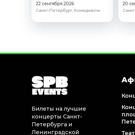
22 сентября 2026
20 се
Санкт-Петербург, Комедианты
Санкт
Аф
Кон
Кон
Билеты на лучшие
пло
концерты Санкт-
Пет
Петербурга и
Ленинградской
Теа