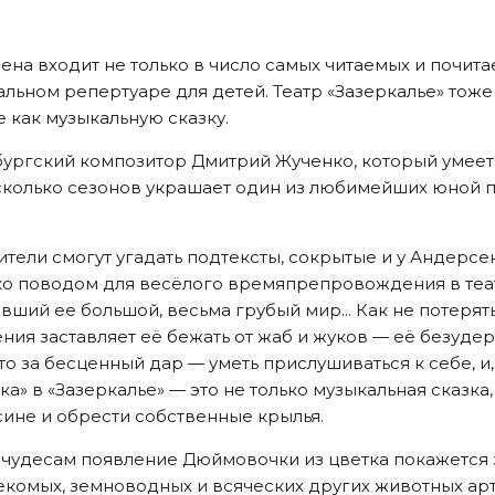
а входит не только в число самых читаемых и почитае
льном репертуаре для детей. Театр «Зазеркалье» тоже н
 как музыкальную сказку.
ургский композитор Дмитрий Жученко, который умеет 
есколько сезонов украшает один из любимейших юной п
ели смогут угадать подтексты, сокрытые и у Андерсена
ко поводом для весёлого времяпрепровождения в теат
ший ее большой, весьма грубый мир... Как не потерять
ия заставляет её бежать от жаб и жуков — её безудерж
 Что за бесценный дар — уметь прислушиваться к себе, 
чка» в «Зазеркалье» — это не только музыкальная сказ
ясине и обрести собственные крылья.
 чудесам появление Дюймовочки из цветка покажется
комых, земноводных и всяческих других животных арт