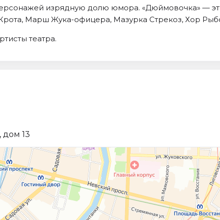
 персонажей изрядную долю юмора. «Дюймовочка» — эт
Крота, Марш Жука-офицера, Мазурка Стрекоз, Хор Рыбок
ртисты театра.
 дом 13