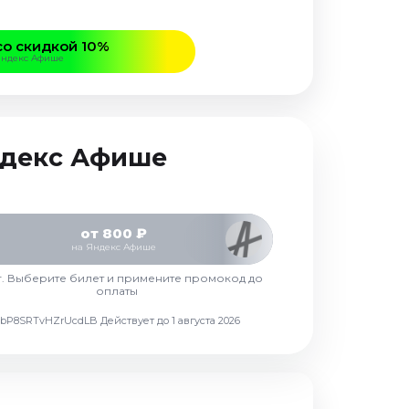
со скидкой 10%
Яндекс Афише
Яндекс Афише
от 800 ₽
на Яндекс Афише
г. Выберите билет и примените промокод до
оплаты
d7vbP8SRTvHZrUcdLB
Действует до 1 августа 2026