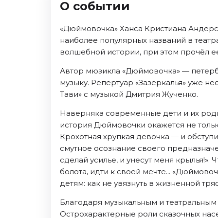
О событии
Ноябрь 2026
Декабрь 2026
«Дюймовочка» Ханса Кристиана Андерсен
Спорт
наиболее популярных названий в театра
волшебной истории, при этом прочёл ее
Август 2026
Сентябрь 2026
Автор мюзикла «Дюймовочка» — петерб
Декабрь 2026
музыку. Репертуар «Зазеркалья» уже н
Тави» с музыкой Дмитрия Жученко.
События
Наверняка современные дети и их родит
Август 2026
история Дюймовочки окажется не толь
Сентябрь 2026
Крохотная хрупкая девочка — и обступив
Октябрь 2026
смутное осознание своего предназначен
Ноябрь 2026
сделай усилье, и унесут меня крылья!».
Декабрь 2026
болота, идти к своей мечте... «Дюймово
Январь 2027
детям: как не увязнуть в жизненной тр
Благодаря музыкальным и театральным
Площадки
Острохарактерные роли сказочных насе