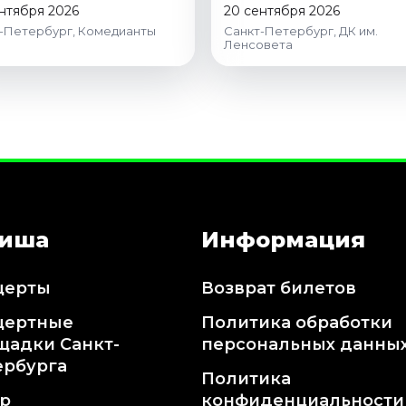
нтября 2026
20 сентября 2026
-Петербург, Комедианты
Санкт-Петербург, ДК им.
Ленсовета
иша
Информация
церты
Возврат билетов
цертные
Политика обработки
щадки Санкт-
персональных данны
ербурга
Политика
тр
конфиденциальности