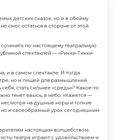
мых детских сказок, но и в обойму
е смог остаться в стороне от этой
сочинять по-настоящему театральную
убликой спектаклей — «Рикки-Тикки-
, и в самом спектакле. И тогда
ре, но и пищей для размышлений.
 себя, стать сильнее «среды»? Какое-то
но тянет ввысь, в небо: «Кажется —
и, несмотря на душные норы и топкие
ка, но и своеобразный урок сегодняшним
 зрителям настоящим волшебством.
исты театра играют с удовольствием и