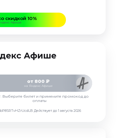
со скидкой 10%
Яндекс Афише
Яндекс Афише
от 800 ₽
на Яндекс Афише
г. Выберите билет и примените промокод до
оплаты
d7vbP8SRTvHZrUcdLB
Действует до 1 августа 2026