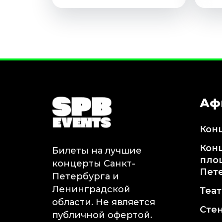
Аф
Кон
Кон
Билеты на лучшие
пло
концерты Санкт-
Пет
Петербурга и
Ленинградской
Теа
области. Не является
Сте
публичной офертой.