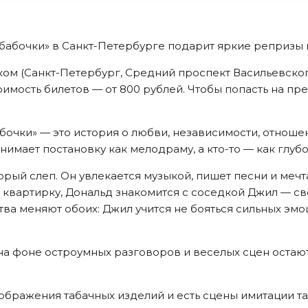
бабочки» в Санкт-Петербурге подарит яркие репризы 
ском (Санкт-Петербург, Средний проспект Васильевског
оимость билетов — от 800 рублей. Чтобы попасть на пр
бочки» — это история о любви, независимости, отноше
ринимает постановку как мелодраму, а кто-то — как гл
рый слеп. Он увлекается музыкой, пишет песни и мечта
 квартирку, Дональд знакомится с соседкой Джил — с
а меняют обоих: Джил учится не бояться сильных эмоц
 на фоне остроумных разговоров и веселых сцен остаю
зображения табачных изделий и есть сцены имитации т