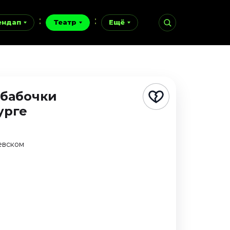
ендап
Театр
Ещё
 бабочки
урге
евском