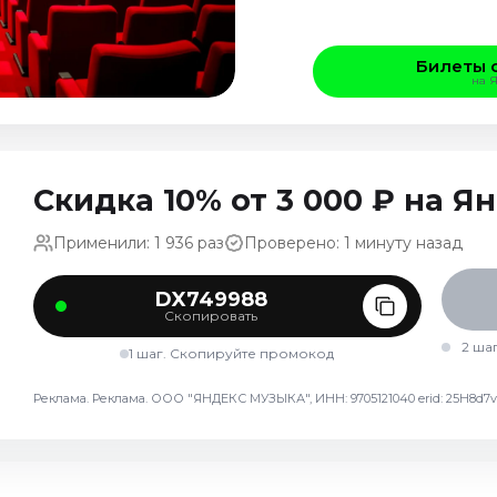
Билеты 
на 
Скидка 10% от 3 000 ₽ на 
Применили: 1 936 раз
Проверено: 1 минуту назад
DX749988
Скопировать
2 ша
1 шаг. Скопируйте промокод
Реклама. Реклама. ООО "ЯНДЕКС МУЗЫКА", ИНН: 9705121040 erid: 25H8