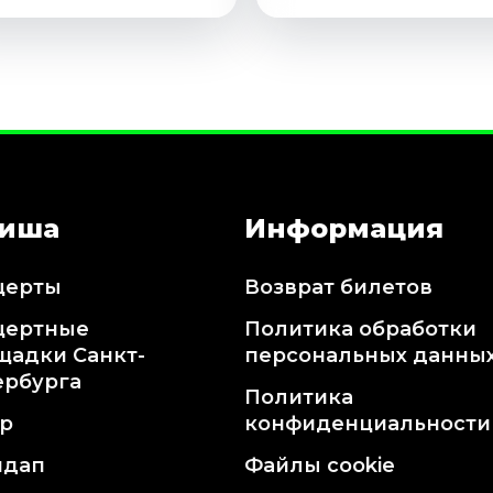
иша
Информация
церты
Возврат билетов
цертные
Политика обработки
щадки Санкт-
персональных данны
ербурга
Политика
тр
конфиденциальности
ндап
Файлы cookie