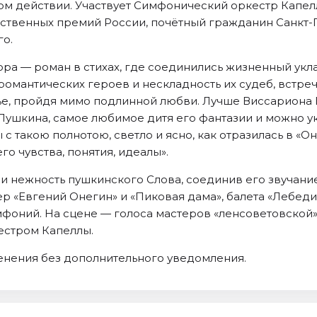
-ом действии. Участвует Симфонический оркестр Капе
арственных премий России, почётный гражданин Санкт
го.
ра — роман в стихах, где соединились жизненный укла
омантических героев и нескладность их судеб, встреч
е, пройдя мимо подлинной любви. Лучше Виссариона 
ушкина, самое любимое дитя его фантазии и можно ук
 с такою полнотою, светло и ясно, как отразилась в «О
его чувства, понятия, идеалы».
 и нежность пушкинского Слова, соединив его звучани
ер «Евгений Онегин» и «Пиковая дама», балета «Лебед
имфоний. На сцене — голоса мастеров «ленсоветовской
естром Капеллы.
енения без дополнительного уведомления.