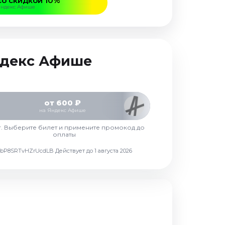
со скидкой 10%
Яндекс Афише
Яндекс Афише
от 600 ₽
на Яндекс Афише
г. Выберите билет и примените промокод до
оплаты
d7vbP8SRTvHZrUcdLB
Действует до 1 августа 2026