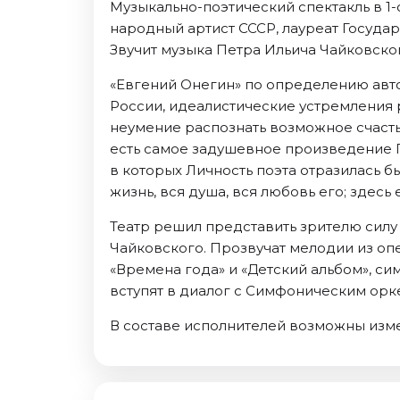
Музыкально-поэтический спектакль в 1
Ноябрь 2026
народный артист СССР, лауреат Госуд
Декабрь 2026
Звучит музыка Петра Ильича Чайковско
Спорт
«Евгений Онегин» по определению авто
Август 2026
России, идеалистические устремления р
Сентябрь 2026
неумение распознать возможное счасть
Декабрь 2026
есть самое задушевное произведение П
в которых Личность поэта отразилась бы
События
жизнь, вся душа, вся любовь его; здесь 
Август 2026
Театр решил представить зрителю силу
Сентябрь 2026
Чайковского. Прозвучат мелодии из оп
Октябрь 2026
«Времена года» и «Детский альбом», с
Ноябрь 2026
вступят в диалог с Симфоническим орк
Декабрь 2026
В составе исполнителей возможны изм
Январь 2027
Площадки