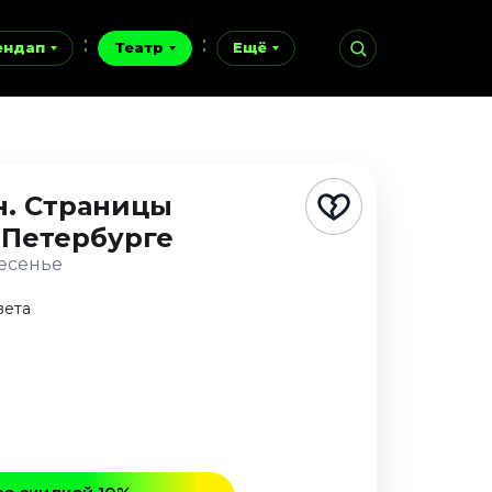
ендап
Театр
Ещё
н. Страницы
-Петербурге
ресенье
вета