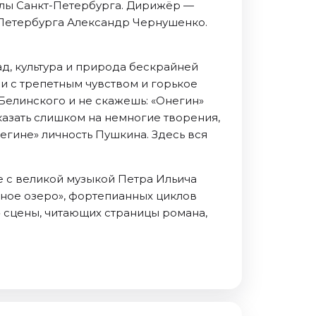
ллы Санкт-Петербурга. Дирижёр —
-Петербурга Александр Чернушенко.
д, культура и природа бескрайней
и с трепетным чувством и горькое
Белинского и не скажешь: «Онегин»
азать слишком на немногие творения,
негине» личность Пушкина. Здесь вся
е с великой музыкой Петра Ильича
иное озеро», фортепианных циклов
» сцены, читающих страницы романа,