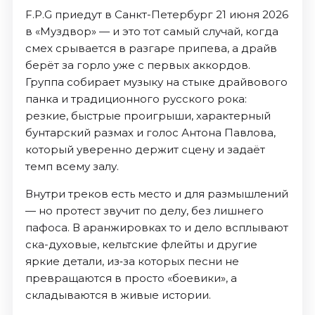
F.P.G приедут в Санкт-Петербург 21 июня 2026
в «Муздвор» — и это тот самый случай, когда
смех срывается в разгаре припева, а драйв
берёт за горло уже с первых аккордов.
Группа собирает музыку на стыке драйвового
панка и традиционного русского рока:
резкие, быстрые проигрыши, характерный
бунтарский размах и голос Антона Павлова,
который уверенно держит сцену и задаёт
темп всему залу.
Внутри треков есть место и для размышлений
— но протест звучит по делу, без лишнего
пафоса. В аранжировках то и дело всплывают
ска-духовые, кельтские флейты и другие
яркие детали, из‑за которых песни не
превращаются в просто «боевики», а
складываются в живые истории.