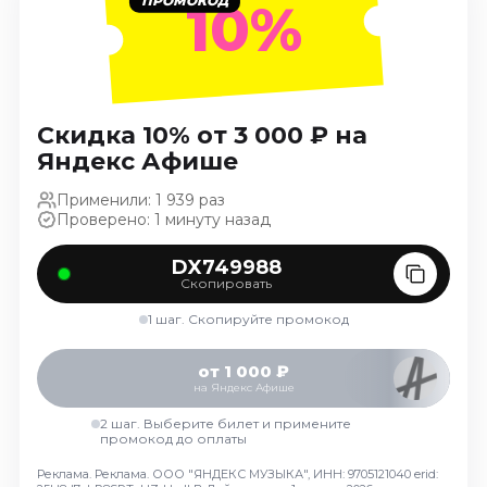
10%
Ноябрь 2026
Декабрь 2026
Спорт
Август 2026
Скидка 10% от 3 000 ₽ на
Сентябрь 2026
Яндекс Афише
Декабрь 2026
Применили: 1 939 раз
События
Проверено: 1 минуту назад
Август 2026
DX749988
Скопировать
Сентябрь 2026
Октябрь 2026
1 шаг. Скопируйте промокод
Ноябрь 2026
Декабрь 2026
от 1 000 ₽
на Яндекс Афише
Январь 2027
2 шаг. Выберите билет и примените
промокод до оплаты
Площадки
Реклама. Реклама. ООО "ЯНДЕКС МУЗЫКА", ИНН: 9705121040 erid: