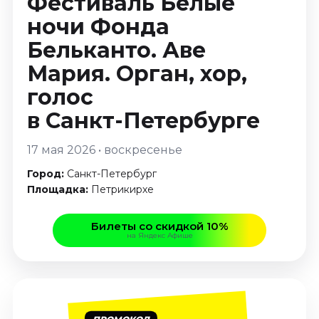
Фестиваль Белые
Январь 2027
ночи Фонда
Стендап
Бельканто. Аве
Август 2026
Мария. Орган, хор,
Сентябрь 2026
голос
Октябрь 2026
Ноябрь 2026
в Санкт-Петербурге
Декабрь 2026
17 мая 2026 • воскресенье
Выставки
Город:
Санкт-Петербург
Август 2026
Площадка:
Петрикирхе
Декабрь 2026
Январь 2027
Билеты со скидкой 10%
на Яндекс Афише
Экскурсии
Август 2026
Сентябрь 2026
Октябрь 2026
ПРОМОКОД