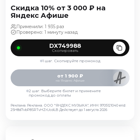
Ноябрь 2026
Скидка 10% от 3 000 ₽ на
Декабрь 2026
Яндекс Афише
Спорт
Применили: 1 935 раз
Проверено: 1 минуту назад
Август 2026
Сентябрь 2026
DX749988
Скопировать
Декабрь 2026
1 шаг. Скопируйте промокод
События
Август 2026
от 1 900 ₽
на Яндекс Афише
Сентябрь 2026
Октябрь 2026
2 шаг. Выберите билет и примените
промокод до оплаты
Ноябрь 2026
Реклама. Реклама. ООО "ЯНДЕКС МУЗЫКА", ИНН: 9705121040 erid:
Декабрь 2026
25H8d7vbP8SRTvHZrUcdLB
Действует до 1 августа 2026
Январь 2027
Площадки