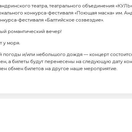
ндринского театра, театрального объединения «КУЛЬ» 
вокального конкурса-фестиваля «Поющая маска» им. Ан
онкурса-фестиваля «Балтийское созвездие».
ый романтический вечер!
т у моря.
й погоды и/или небольшого дождя — концерт состоится
ен, а билеты будут перенесены на следующую дату конц
упен обмен билетов на другое наше мероприятие.