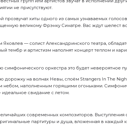
вестных групп или артистов звучат в исполнении други
ятии не присутствуют.
 прозвучат хиты одного из самых узнаваемых голосов
щенную великому Фрэнку Синатре. Вас ждут шелест во
м Яковлев — солист Александринского театра, обладат
ный тембр и артистизм наполнят концерт теплом и хар
ью симфонического оркестра это будет невероятное пу
дорожку на волнах Невы, споём Strangers In The Night,
м небом, наполненным горящими огоньками. Симфонич
 идеальное свидание с летом.
величайших современных композиторов. Выступления 
ригинальные партитуры и душа, вложенная в каждый к