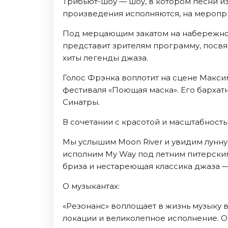
Трибьют-шоу — шоу, в котором песни из
Ноябрь 2026
произведения исполняются, на меропри
Декабрь 2026
Под мерцающим закатом на набережной
Спорт
представит зрителям программу, посвя
Август 2026
хиты легенды джаза.
Сентябрь 2026
Голос Фрэнка воплотит на сцене Макси
Декабрь 2026
фестиваля «Поющая маска». Его бархат
Синатры.
События
Август 2026
В сочетании с красотой и масштабност
Сентябрь 2026
Мы услышим Moon River и увидим лунную 
Октябрь 2026
исполним My Way под летним питерски
Ноябрь 2026
бриза и нестареющая классика джаза —
Декабрь 2026
О музыкантах:
Январь 2027
«Резонанс» воплощает в жизнь музыку 
Площадки
локации и великолепное исполнение. О