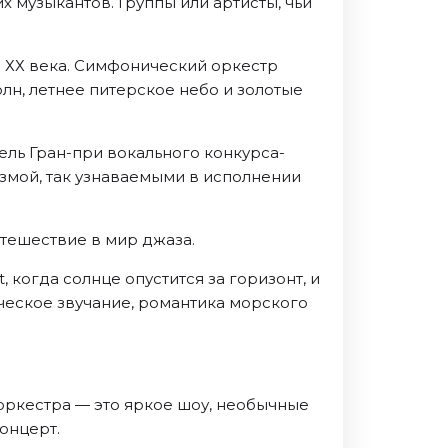
х музыкантов. Группы или артисты, чьи
 ХХ века. Симфонический оркестр
лн, летнее питерское небо и золотые
ель Гран-при вокального конкурса-
измой, так узнаваемыми в исполнении
тешествие в мир джаза.
 когда солнце опустится за горизонт, и
еское звучание, романтика морского
оркестра — это яркое шоу, необычные
онцерт.