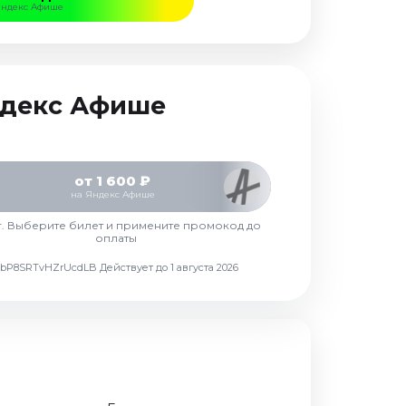
Яндекс Афише
Яндекс Афише
от 1 600 ₽
на Яндекс Афише
г. Выберите билет и примените промокод до
оплаты
d7vbP8SRTvHZrUcdLB
Действует до 1 августа 2026