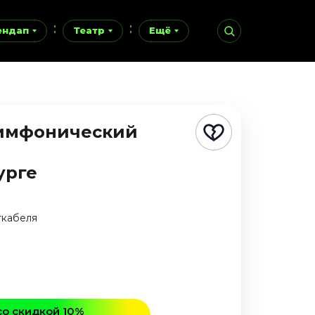
ендап
Театр
Ещё
 Симфонический
я
урге
ткабеля
со скидкой 10%