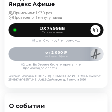
Яндекс Афише
Ноябрь 2026
Декабрь 2026
Применили: 1 930 раз
Проверено: 1 минуту назад
Спорт
Август 2026
DX749988
Скопировать
Сентябрь 2026
1 шаг. Скопируйте промокод
Декабрь 2026
События
от 2 000 ₽
на Яндекс Афише
Август 2026
2 шаг. Выберите билет и примените
Сентябрь 2026
промокод до оплаты
Октябрь 2026
Реклама. Реклама. ООО "ЯНДЕКС МУЗЫКА", ИНН: 9705121040 erid:
Ноябрь 2026
25H8d7vbP8SRTvHZrUcdLB
Действует до 1 августа 2026
Декабрь 2026
Январь 2027
О событии
Площадки