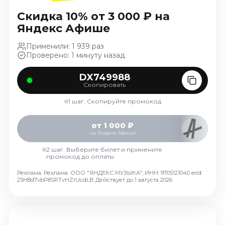
Ноябрь 2026
Скидка 10% от 3 000 ₽ на
Декабрь 2026
Яндекс Афише
Спорт
Применили: 1 939 раз
Проверено: 1 минуту назад
Август 2026
Сентябрь 2026
DX749988
Декабрь 2026
Скопировать
События
1 шаг. Скопируйте промокод
Август 2026
от 1 000 ₽
Сентябрь 2026
на Яндекс Афише
Октябрь 2026
2 шаг. Выберите билет и примените
промокод до оплаты
Ноябрь 2026
Декабрь 2026
Реклама. Реклама. ООО "ЯНДЕКС МУЗЫКА", ИНН: 9705121040 erid:
25H8d7vbP8SRTvHZrUcdLB
Действует до 1 августа 2026
Январь 2027
Площадки