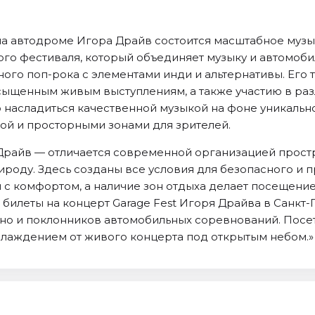
 на автодроме Игора Драйв состоится масштабное музы
ого фестиваля, который объединяет музыку и автомоби
ого поп-рока с элементами инди и альтернативы. Его
сыщенным живым выступлениям, а также участию в раз
 насладиться качественной музыкой на фоне уникаль
ой и просторными зонами для зрителей.
райв — отличается современной организацией простр
оду. Здесь созданы все условия для безопасного и п
 с комфортом, а наличие зон отдыха делает посещен
 билеты на концерт Garage Fest Игоря Драйва в Санкт
 но и поклонников автомобильных соревнований. Посет
аслаждением от живого концерта под открытым небом.»