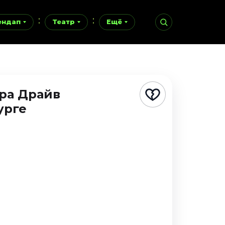
ендап
Театр
Ещё
ора Драйв
урге