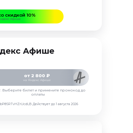
со скидкой 10%
Яндекс Афише
Яндекс Афише
от 2 800 ₽
на Яндекс Афише
г. Выберите билет и примените промокод до
оплаты
d7vbP8SRTvHZrUcdLB
Действует до 1 августа 2026