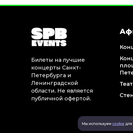
Аф
Кон
Кон
Билеты на лучшие
пло
концерты Санкт-
Пет
Петербурга и
Ленинградской
Теа
области. Не является
Сте
публичной офертой.
Мы используем
cookie
для 