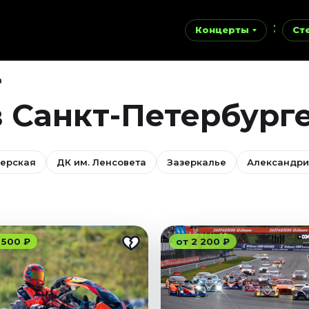
Концерты
Ст
в
в Санкт-Петербург
ерская
ДК им. Ленсовета
Зазеркалье
Александри
 500 ₽
от 2 200 ₽