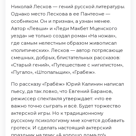
Николай Лесков — гений русской литературы.
Однако место Лескова в ее Пантеоне —
особняком. Он и признан, а узнан менее.
Автор «Левши» и «Леди Макбет Мценского
уезда» не только создал роман «На ножах»,
где самым нелестным образом живописал
«политических». Лесков — автор потрясающе
смешных, добрых, блистательных рассказов:
«Старый гений», «Путешествие с нигилистом»,
«Пугало», «Штопальщик», «Грабеж».
По рассказу «Грабёж» Юрий Калинин написал
пьесу, да так ловко, что Евгений Баранов,
режиссер спектакля утверждает: «что ее
важно точно сыграть и всё. Будет торжество
актерской игры. Но к традиционному
русскому психологизму мне хочется добавить
гротеск. И сделать настоящий актерский
праздник на тему: «А хорошо дома-то!».