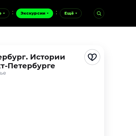
р
Экскурсии
Ещё
ербург. Истории
кт-Петербурге
нье