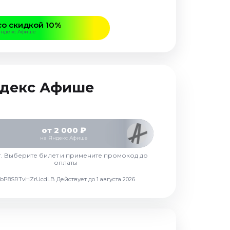
со скидкой 10%
Яндекс Афише
Яндекс Афише
от 2 000 ₽
на Яндекс Афише
г. Выберите билет и примените промокод до
оплаты
d7vbP8SRTvHZrUcdLB
Действует до 1 августа 2026