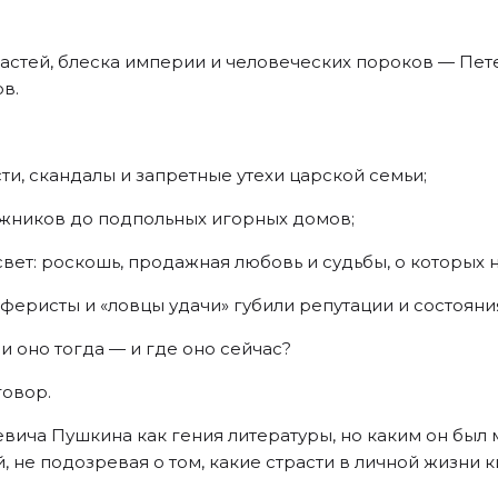
астей, блеска империи и человеческих пороков — Пете
в.
и, скандалы и запретные утехи царской семьи;
ёжников до подпольных игорных домов;
вет: роскошь, продажная любовь и судьбы, о которых н
феристы и «ловцы удачи» губили репутации и состояни
 оно тогда — и где оно сейчас?
говор.
ича Пушкина как гения литературы, но каким он был 
не подозревая о том, какие страсти в личной жизни к