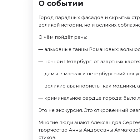
О событии
Ноябрь 2026
Декабрь 2026
Город парадных фасадов и скрытых стр
Спорт
великой истории, но и великих соблазно
Август 2026
О чём пойдёт речь:
Сентябрь 2026
— альковные тайны Романовых: вольност
Декабрь 2026
— ночной Петербург: от азартных карт
События
— дамы в масках и петербургский полус
Август 2026
Сентябрь 2026
— великие авантюристы: как модники, а
Октябрь 2026
— криминальное сердце города: было ли
Ноябрь 2026
Декабрь 2026
Это не экскурсия. Это откровенный раз
Январь 2027
Многие люди знают Александра Сергеев
творчество Анны Андреевны Ахматовой, 
Площадки
стихов.