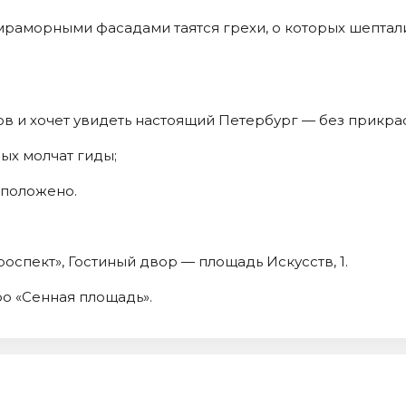
мраморными фасадами таятся грехи, о которых шепталис
ов и хочет увидеть настоящий Петербург — без прикрас
рых молчат гиды;
м положено.
оспект», Гостиный двор — площадь Искусств, 1.
ро «Сенная площадь».