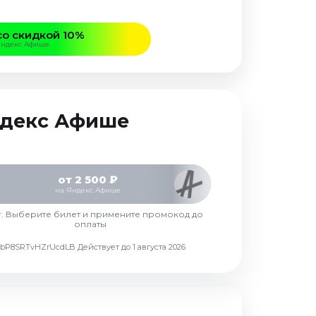
со скидкой 10%
Яндекс Афише
Яндекс Афише
от 2 500 ₽
на Яндекс Афише
г. Выберите билет и примените промокод до
оплаты
d7vbP8SRTvHZrUcdLB
Действует до 1 августа 2026