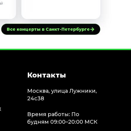
ий
→
Все концерты в Санкт-Петербурге
Контакты
Москва, улица Лужники,
24с38
х
Время работы: По
будням 09:00–20:00 МСК