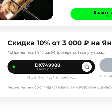
Билеты 
на 
Скидка 10% от 3 000 ₽ на 
Применили: 1 947 раз
Проверено: 1 минуту назад
DX749988
Скопировать
2 ша
1 шаг. Скопируйте промокод
Реклама. Реклама. ООО "ЯНДЕКС МУЗЫКА", ИНН: 9705121040 erid: 25H8