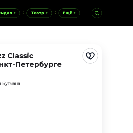
ендап
Театр
Ещё
z Classic
анкт-Петербурге
я Бутмана