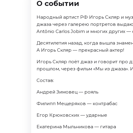
О событии
Ноябрь 2026
Декабрь 2026
Народный артист РФ Игорь Скляр и муз
Спорт
джаза через галерею портретов выдающихс
Antônio Carlos Jobim и многих других 
Август 2026
Сентябрь 2026
Десятилетия назад, когда вышла знаме
Декабрь 2026
А Игорь Скляр — прекрасный актер!
События
Игорь Скляр поёт джаз и говорит про д
прошлом, через фильм «Мы из джаза». И
Август 2026
Сентябрь 2026
Состав:
Октябрь 2026
Андрей Зимовец — рояль
Ноябрь 2026
Декабрь 2026
Филипп Мещеряков — контрабас
Январь 2027
Егор Крюковских — ударные
Екатерина Мыльникова — гитара
Площадки