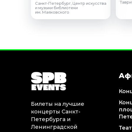
Таври
Санкт-Петербург, Центр искусства
и музыки библиотеки
им. Маяковского
Аф
Кон
Кон
Билеты на лучшие
пло
концерты Санкт-
Пет
Петербурга и
Ленинградской
Теа