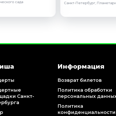
ческого сада
Санкт-Петербург, Планетар
иша
Информация
церты
Возврат билетов
цертные
Политика обработки
щадки Санкт-
персональных данны
ербурга
Политика
тр
конфиденциальности