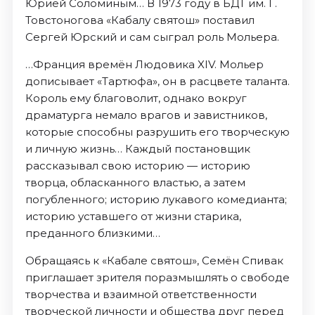
Юрией Соломиным… В 1973 году в БДТ им. Г.
Товстоногова «Кабалу святош» поставил
Сергей Юрский и сам сыграл роль Мольера.
…Франция времён Людовика XIV. Мольер
дописывает «Тартюфа», он в расцвете таланта.
Король ему благоволит, однако вокруг
драматурга немало врагов и завистников,
которые способны разрушить его творческую
и личную жизнь… Каждый постановщик
рассказывал свою историю — историю
творца, обласканного властью, а затем
погубленного; историю лукавого комедианта;
историю уставшего от жизни старика,
преданного близкими…
Обращаясь к «Кабале святош», Семён Спивак
приглашает зрителя поразмышлять о свободе
творчества и взаимной ответственности
творческой личности и общества друг перед