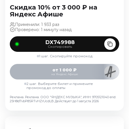
Ноябрь 2026
Скидка 10% от 3 000 ₽ на
Декабрь 2026
Яндекс Афише
Спорт
Применили: 1 933 раз
Проверено: 1 минуту назад
Август 2026
Сентябрь 2026
DX749988
Скопировать
Декабрь 2026
1 шаг. Скопируйте промокод
События
Август 2026
от 1 000 ₽
на Яндекс Афише
Сентябрь 2026
Октябрь 2026
2 шаг. Выберите билет и примените
промокод до оплаты
Ноябрь 2026
Реклама. Реклама. ООО "ЯНДЕКС МУЗЫКА", ИНН: 9705121040 erid:
Декабрь 2026
25H8d7vbP8SRTvHZrUcdLB
Действует до 1 августа 2026
Январь 2027
Площадки