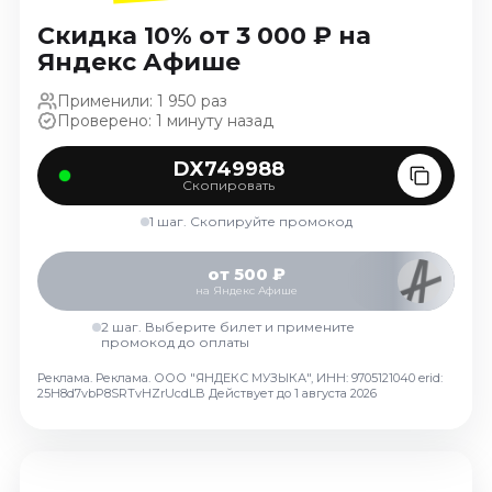
Ноябрь 2026
Скидка 10% от 3 000 ₽ на
Декабрь 2026
Яндекс Афише
Спорт
Применили: 1 950 раз
Проверено: 1 минуту назад
Август 2026
Сентябрь 2026
DX749988
Декабрь 2026
Скопировать
События
1 шаг. Скопируйте промокод
Август 2026
от 500 ₽
Сентябрь 2026
на Яндекс Афише
Октябрь 2026
2 шаг. Выберите билет и примените
промокод до оплаты
Ноябрь 2026
Декабрь 2026
Реклама. Реклама. ООО "ЯНДЕКС МУЗЫКА", ИНН: 9705121040 erid:
25H8d7vbP8SRTvHZrUcdLB
Действует до 1 августа 2026
Январь 2027
Площадки