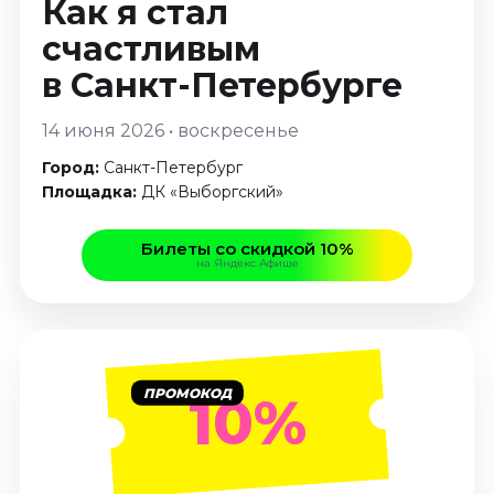
Как я стал
Январь 2027
счастливым
Стендап
в Санкт-Петербурге
Август 2026
Сентябрь 2026
14 июня 2026 • воскресенье
Октябрь 2026
Город:
Санкт-Петербург
Ноябрь 2026
Площадка:
ДК «Выборгский»
Декабрь 2026
Выставки
Билеты со скидкой 10%
на Яндекс Афише
Август 2026
Декабрь 2026
Январь 2027
Экскурсии
ПРОМОКОД
10%
Август 2026
Сентябрь 2026
Октябрь 2026