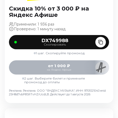
Ноябрь 2026
Скидка 10% от 3 000 ₽ на
Декабрь 2026
Яндекс Афише
Спорт
Применили: 1 936 раз
Проверено: 1 минуту назад
Август 2026
Сентябрь 2026
DX749988
Декабрь 2026
Скопировать
События
1 шаг. Скопируйте промокод
Август 2026
от 1 000 ₽
Сентябрь 2026
на Яндекс Афише
Октябрь 2026
2 шаг. Выберите билет и примените
промокод до оплаты
Ноябрь 2026
Декабрь 2026
Реклама. Реклама. ООО "ЯНДЕКС МУЗЫКА", ИНН: 9705121040 erid:
25H8d7vbP8SRTvHZrUcdLB
Действует до 1 августа 2026
Январь 2027
Площадки