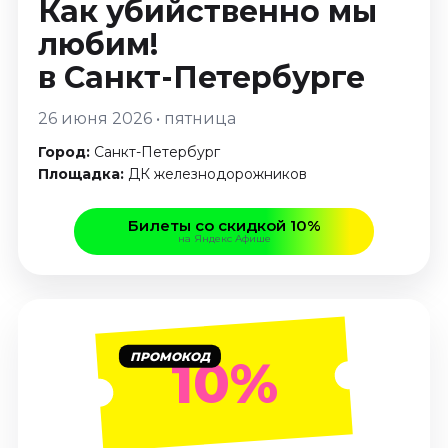
Как убийственно мы
Январь 2027
любим!
Стендап
в Санкт-Петербурге
Август 2026
Сентябрь 2026
26 июня 2026 • пятница
Октябрь 2026
Город:
Санкт-Петербург
Ноябрь 2026
Площадка:
ДК железнодорожников
Декабрь 2026
Выставки
Билеты со скидкой 10%
на Яндекс Афише
Август 2026
Декабрь 2026
Январь 2027
Экскурсии
ПРОМОКОД
10%
Август 2026
Сентябрь 2026
Октябрь 2026