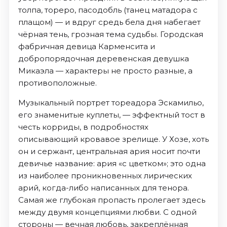
толпа, тореро, пасодобль (танец матадора с
плащом) — и вдруг средь бела дня набегает
чёрная тень, грозная тема судьбы. Городская
фабричная девица Карменсита и
добропорядочная деревенская девушка
Микаэла — характеры не просто разные, а
противоположные.
Музыкальный портрет тореадора Эскамильо,
его знаменитые куплеты, — эффектный тост в
честь корриды, в подробностях
описывающий кровавое зрелище. У Хозе, хоть
он и сержант, центральная ария носит почти
девичье название: ария «с цветком»; это одна
из наиболее проникновенных лирических
арий, когда-либо написанных для тенора.
Самая же глубокая пропасть пролегает здесь
между двумя концепциями любви. С одной
стороны — вечная любовь, закреплённая