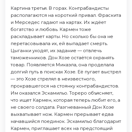
Картина третья. В горах. Контрабандисты
располагаются на короткий привал. Фраскита
и Мерседес гадают на картах. Их ждёет
богатство и любовь. Кармен тоже
раскладывает карты. Но сколько бы она не
перетасовывала их, ей выпадает смерть.
Цыганки уходят, их задание — отвлечь
таможенников. Дон Хозе остаётся охранять
товар. Появляется Микаэла, она проделала
долгий путь в поисках Хозе. Её пугает выстрел
— это Хозе стрелял в неизвестного,
прокравшегося на стоянку контрабандистов.
Им оказался Эскамильо. Тореро объясняет,
что ищет Кармен, которая теперь любит его, а
не своего солдата. Разгневанный Дон Хозе
выхватывает нож. Кармен прерывает едва
начавшийся поединок. Эскамильо благодарит
Кармен, приглашает всех на предстоящий