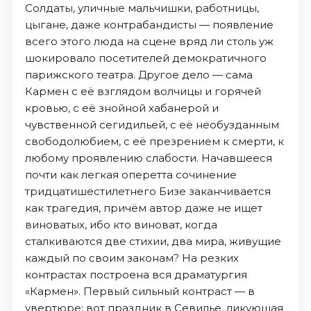
Солдаты, уличные мальчишки, работницы,
цыгане, даже контрабандисты — появление
всего этого люда на сцене вряд ли столь уж
шокировало посетителей демократичного
парижского театра. Другое дело — сама
Кармен с её взглядом волчицы и горячей
кровью, с её знойной хабанерой и
чувственной сегидильей, с её необузданным
свободолюбием, с её презрением к смерти, к
любому проявлению слабости. Начавшееся
почти как легкая оперетта сочинение
тридцатишестилетнего Бизе заканчивается
как трагедия, причём автор даже не ищет
виноватых, ибо кто виноват, когда
сталкиваются две стихии, два мира, живущие
каждый по своим законам? На резких
контрастах построена вся драматургия
«Кармен». Первый сильный контраст — в
увертюре: вот праздник в Севилье, ликующая