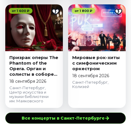
от 1 600 ₽
от 1 800 ₽
Призрак оперы The
Мировые рок-хиты
Phantom of the
с симфоническим
Opera. Орган и
оркестром
солисты в соборе
18 сентября 2026
при свечах
18 сентября 2026
Санкт-Петербург,
Колизей
Санкт-Петербург,
Центр искусства и
музыки библиотеки
им. Маяковского
→
Все концерты в Санкт-Петербурге