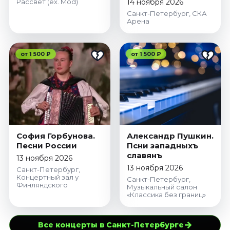
Рассвет (ex. Mod)
14 ноября 2026
Санкт-Петербург, СКА
Арена
от 1 500 ₽
от 1 500 ₽
София Горбунова.
Александр Пушкин.
Песни России
Пѣсни западныхъ
славянъ
13 ноября 2026
13 ноября 2026
Санкт-Петербург,
Концертный зал у
Санкт-Петербург,
Финляндского
Музыкальный салон
«Классика без границ»
→
Все концерты в Санкт-Петербурге