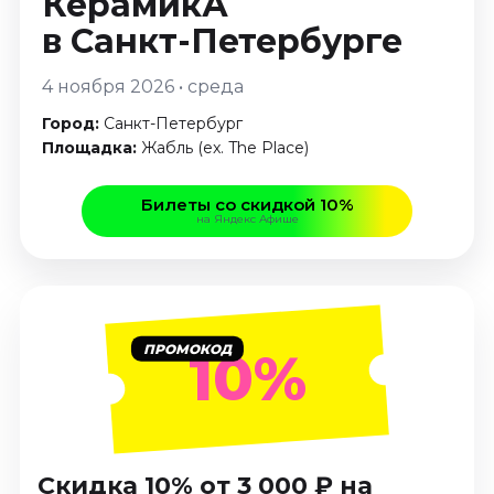
КерамикА
Январь 2027
в Санкт-Петербурге
Стендап
4 ноября 2026 • среда
Август 2026
Сентябрь 2026
Город:
Санкт-Петербург
Октябрь 2026
Площадка:
Жабль (ex. The Place)
Ноябрь 2026
Декабрь 2026
Билеты со скидкой 10%
на Яндекс Афише
Выставки
Август 2026
Декабрь 2026
Январь 2027
ПРОМОКОД
10%
Экскурсии
Август 2026
Сентябрь 2026
Октябрь 2026
Скидка 10% от 3 000 ₽ на