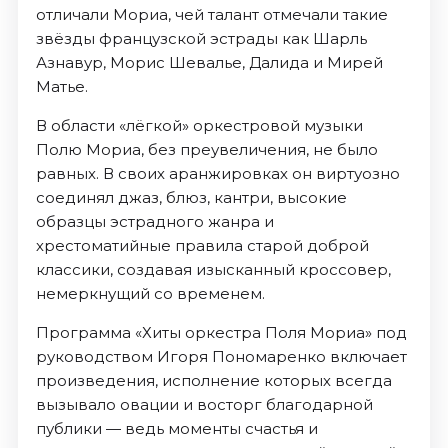
отличали Мориа, чей талант отмечали такие
звёзды французской эстрады как Шарль
Азнавур, Морис Шевалье, Далида и Мирей
Матье.
В области «лёгкой» оркестровой музыки
Полю Мориа, без преувеличения, не было
равных. В своих аранжировках он виртуозно
соединял джаз, блюз, кантри, высокие
образцы эстрадного жанра и
хрестоматийные правила старой доброй
классики, создавая изысканный кроссовер,
немеркнущий со временем.
Программа «Хиты оркестра Поля Мориа» под
руководством Игоря Пономаренко включает
произведения, исполнение которых всегда
вызывало овации и восторг благодарной
публики — ведь моменты счастья и