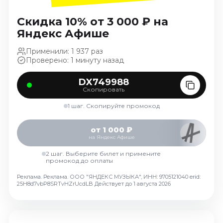
Ноябрь 2026
Декабрь 2026
Скидка 10% от 3 000 ₽ на
Яндекс Афише
Спорт
Применили: 1 937 раз
Август 2026
Проверено: 1 минуту назад
Сентябрь 2026
Декабрь 2026
DX749988
Скопировать
События
1 шаг. Скопируйте промокод
Август 2026
от 1 000 ₽
Сентябрь 2026
на Яндекс Афише
Октябрь 2026
2 шаг. Выберите билет и примените
Ноябрь 2026
промокод до оплаты
Декабрь 2026
Реклама. Реклама. ООО "ЯНДЕКС МУЗЫКА", ИНН: 9705121040 erid:
Январь 2027
25H8d7vbP8SRTvHZrUcdLB
Действует до 1 августа 2026
Площадки