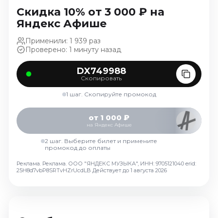
Ноябрь 2026
Скидка 10% от 3 000 ₽ на
Декабрь 2026
Яндекс Афише
Спорт
Применили: 1 939 раз
Проверено: 1 минуту назад
Август 2026
Сентябрь 2026
DX749988
Скопировать
Декабрь 2026
1 шаг. Скопируйте промокод
События
Август 2026
от 1 000 ₽
на Яндекс Афише
Сентябрь 2026
Октябрь 2026
2 шаг. Выберите билет и примените
промокод до оплаты
Ноябрь 2026
Реклама. Реклама. ООО "ЯНДЕКС МУЗЫКА", ИНН: 9705121040 erid:
Декабрь 2026
25H8d7vbP8SRTvHZrUcdLB
Действует до 1 августа 2026
Январь 2027
Площадки