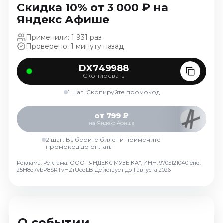
Скидка 10% от 3 000 ₽ на
Ноябрь 2026
Яндекс Афише
Декабрь 2026
Применили: 1 931 раз
Спорт
Проверено: 1 минуту назад
Август 2026
DX749988
Сентябрь 2026
Скопировать
Декабрь 2026
1 шаг. Скопируйте промокод
События
от 799 ₽
Август 2026
на Яндекс Афише
Сентябрь 2026
2 шаг. Выберите билет и примените
Октябрь 2026
промокод до оплаты
Ноябрь 2026
Реклама. Реклама. ООО "ЯНДЕКС МУЗЫКА", ИНН: 9705121040 erid:
Декабрь 2026
25H8d7vbP8SRTvHZrUcdLB
Действует до 1 августа 2026
Январь 2027
Площадки
О событии