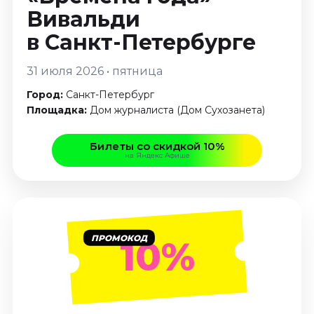
Январь 2027
Вивальди
Стендап
в Санкт-Петербурге
Август 2026
31 июля 2026 • пятница
Сентябрь 2026
Октябрь 2026
Город:
Санкт-Петербург
Площадка:
Дом журналиста (Дом Сухозанета)
Ноябрь 2026
Декабрь 2026
Билеты со скидкой 10%
Выставки
на Яндекс Афише
Август 2026
Декабрь 2026
Январь 2027
ПРОМОКОД
10%
Экскурсии
Август 2026
Сентябрь 2026
Октябрь 2026